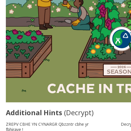
Additional Hints
(
Decrypt
)
ZREPV CBHE YN CYNARGR Qbzzntr cbhe yr
Decr
fbhirave !