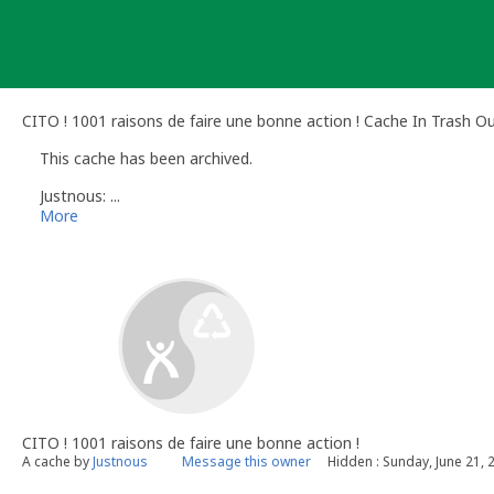
Skip
to
content
CITO ! 1001 raisons de faire une bonne action ! Cache In Trash 
This cache has been archived.
Justnous: ...
More
CITO ! 1001 raisons de faire une bonne action !
A cache by
Justnous
Message this owner
Hidden : Sunday, June 21, 