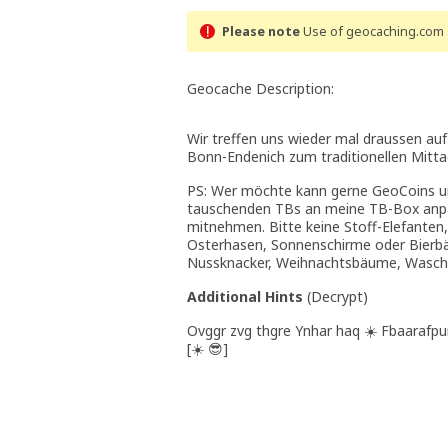
Please note
Use of geocaching.com s
Geocache Description:
Wir treffen uns wieder mal draussen au
Bonn-Endenich zum traditionellen Mitta
PS: Wer möchte kann gerne GeoCoins un
tauschenden TBs an meine TB-Box anpas
mitnehmen. Bitte keine Stoff-Elefanten,
Osterhasen, Sonnenschirme oder Bierbän
Nussknacker, Weihnachtsbäume, Waschm
Additional Hints
(
Decrypt
)
Ovggr zvg thgre Ynhar haq ☀️ Fbaarafpur
[☀️ 😎]