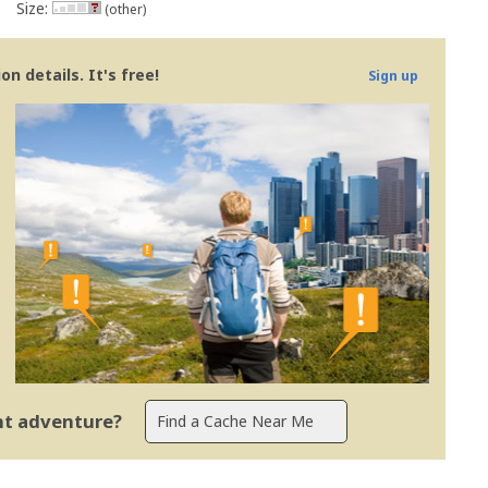
Size:
(other)
n details. It's free!
Sign up
ent adventure?