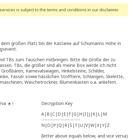
ervices is subject to the terms and conditions
in our disclaimer
.
f dem großen Platz bei der Kastanie auf Schumanns Höhe in
gsevent.
d TBs zum Tauschen mitbringen. Bitte die Größe der zu
sen. TBs, die größer sind als meine Box werde ich nicht
 Großbären, Karnevalswagen, Hinkelsteine, Schilder,
ke, Fässer sowie hässlichen Stofftiere, Schlangen, Skelette,
aschinen, Wäschetrockner, Blumenkästen o.a. anliefern.
va ☀️ !
Decryption Key
A|B|C|D|E|F|G|H|I|J|K|L|M
-------------------------
N|O|P|Q|R|S|T|U|V|W|X|Y|Z
(letter above equals below, and vice versa)