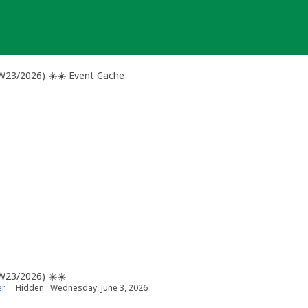
W23/2026) ☀️☀️ Event Cache
W23/2026) ☀️☀️
er
Hidden : Wednesday, June 3, 2026