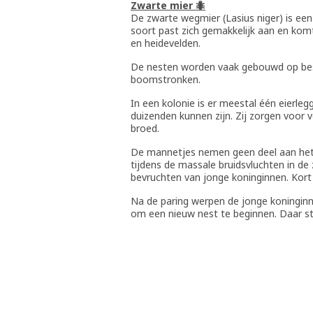
Zwarte mier 🐜
De zwarte wegmier (Lasius niger) is e
soort past zich gemakkelijk aan en komt
en heidevelden.
De nesten worden vaak gebouwd op besc
boomstronken.
In een kolonie is er meestal één eierle
duizenden kunnen zijn. Zij zorgen voor 
broed.
De mannetjes nemen geen deel aan het we
tijdens de massale bruidsvluchten in de 
bevruchten van jonge koninginnen. Kort
Na de paring werpen de jonge koninginn
om een nieuw nest te beginnen. Daar st