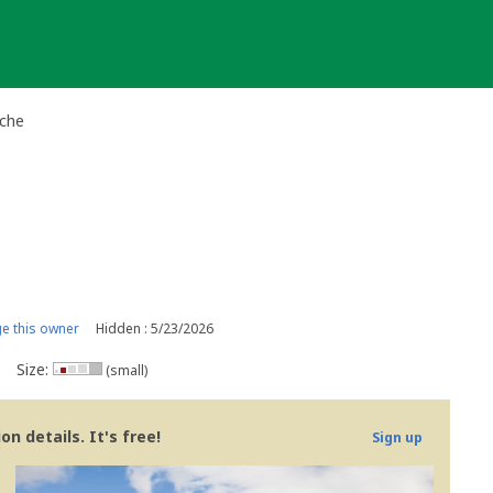
ache
e this owner
Hidden : 5/23/2026
Size:
(small)
n details. It's free!
Sign up