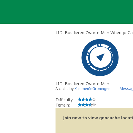
Skip
to
content
LID: Bosdieren Zwarte Mier Wherigo C
LID: Bosdieren Zwarte Mier
A cache by
KlimmenInGroningen
Messag
Difficulty:
Terrain:
Join now to view geocache locatio