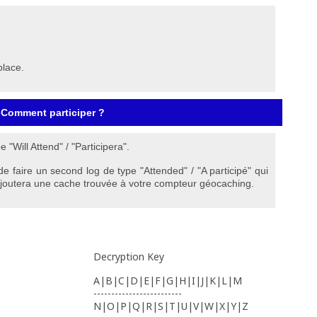
place.
Comment participer ?
e "Will Attend" / "Participera".
de faire un second log de type "Attended" / "A participé" qui
 ajoutera une cache trouvée à votre compteur géocaching.
Decryption Key
A|B|C|D|E|F|G|H|I|J|K|L|M
-------------------------
N|O|P|Q|R|S|T|U|V|W|X|Y|Z