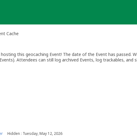
ent Cache
osting this geocaching Event! The date of the Event has passed. We
vents). Attendees can still log archived Events, log trackables, and s
er
Hidden : Tuesday, May 12, 2026