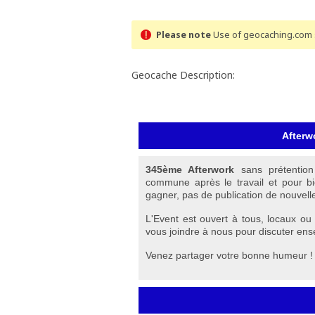
Please note
Use of geocaching.com s
Geocache Description:
Afterw
345ème Afterwork
sans prétention
commune après le travail et pour bi
gagner, pas de publication de nouvell
L'Event est ouvert à tous, locaux o
vous joindre à nous pour discuter ense
Venez partager votre bonne humeur !