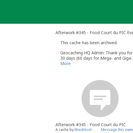
Skip
to
content
Afterwork #345 - Food Court du PIC Ev
This cache has been archived.
Geocaching HQ Admin: Thank you for h
30 days (60 days for Mega- and Giga-E
More
Afterwork #345 - Food Court du PIC
A cache by
BlackHoot
Message this own