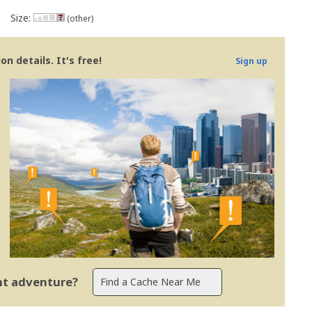
Size:
(other)
n details. It's free!
Sign up
ent adventure?