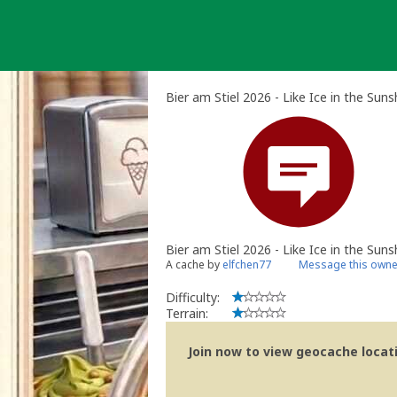
Skip
to
content
Bier am Stiel 2026 - Like Ice in the Sun
Bier am Stiel 2026 - Like Ice in the Suns
A cache by
elfchen77
Message this owne
Difficulty:
Terrain:
Join now to view geocache locatio