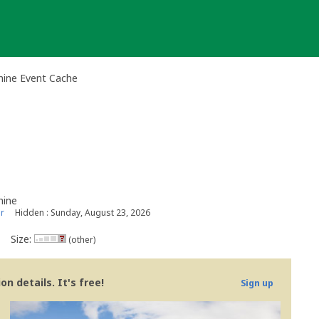
shine Event Cache
hine
r
Hidden : Sunday, August 23, 2026
Size:
(other)
n details. It's free!
Sign up