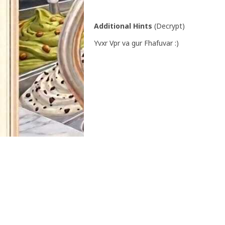
Additional Hints
(
Decrypt
)
Yvxr Vpr va gur Fhafuvar :)