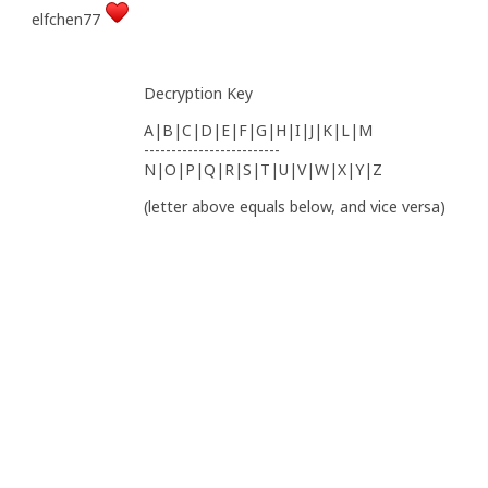
elfchen77
Decryption Key
A|B|C|D|E|F|G|H|I|J|K|L|M
-------------------------
N|O|P|Q|R|S|T|U|V|W|X|Y|Z
(letter above equals below, and vice versa)