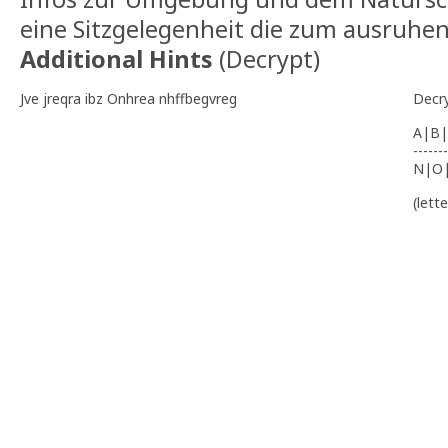
eine Sitzgelegenheit die zum ausruhen
Additional Hints
(
Decrypt
)
Jve jreqra ibz Onhrea nhffbegvreg
Decr
A|B|
-------
N|O
(lett