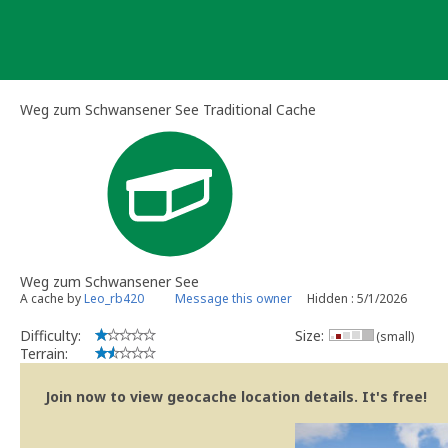
Skip
to
content
Weg zum Schwansener See Traditional Cache
Weg zum Schwansener See
A cache by
Leo_rb420
Message this owner
Hidden : 5/1/2026
Difficulty:
Size:
(small)
Terrain:
Join now to view geocache location details. It's free!