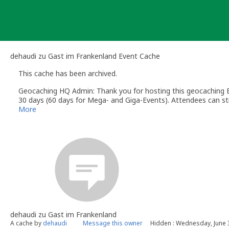
Skip
to
content
dehaudi zu Gast im Frankenland Event Cache
This cache has been archived.
Geocaching HQ Admin: Thank you for hosting this geocaching E
30 days (60 days for Mega- and Giga-Events). Attendees can stil
More
dehaudi zu Gast im Frankenland
A cache by
dehaudi
Message this owner
Hidden : Wednesday, June 