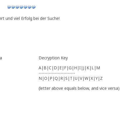
🧩🧩🧩🧩🧩🧩🧩
rt und viel Erfolg bei der Suche!
a
Decryption Key
A|B|C|D|E|F|G|H|I|J|K|L|M
-------------------------
N|O|P|Q|R|S|T|U|V|W|X|Y|Z
(letter above equals below, and vice versa)