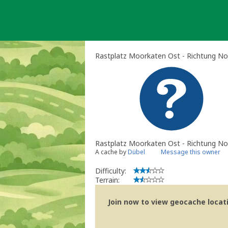
Skip
to
content
Rastplatz Moorkaten Ost - Richtung N
Rastplatz Moorkaten Ost - Richtung N
A cache by
Dübel
Message this owner
Difficulty:
Terrain:
Join now to view geocache locatio