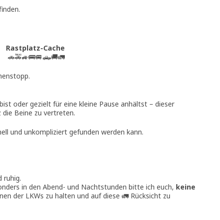
finden.
Rastplatz-Cache
🚗🚕🚙🚌🚐🛻🚚🚛
henstopp.
ist oder gezielt für eine kleine Pause anhältst – dieser
 die Beine zu vertreten.
hnell und unkompliziert gefunden werden kann.
 ruhig.
nders in den Abend- und Nachtstunden bitte ich euch,
keine
inen der LKWs zu halten und auf diese 🚛 Rücksicht zu