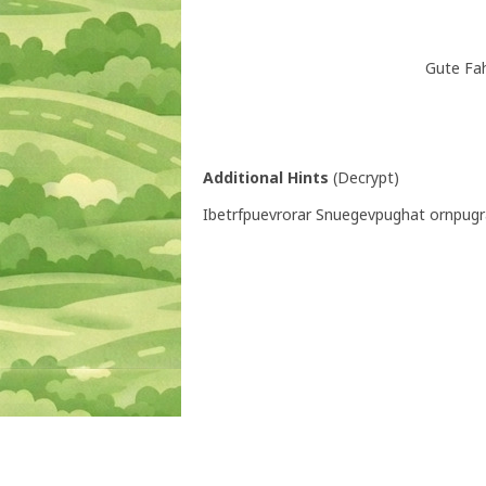
Gute Fah
Additional Hints
(
Decrypt
)
Ibetrfpuevrorar Snuegevpughat ornpugr