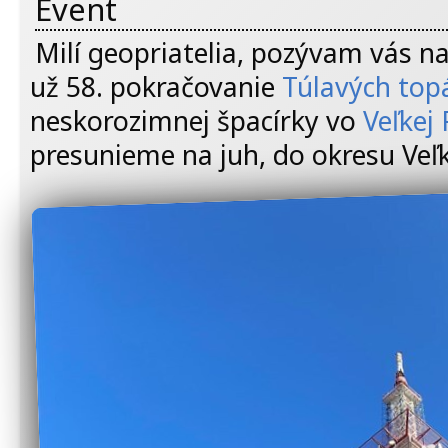
Event
Milí geopriatelia, pozývam vás na
už 58. pokračovanie
Túlavých top
neskorozimnej špacírky vo
Veľkej 
presunieme na juh, do okresu Veľk