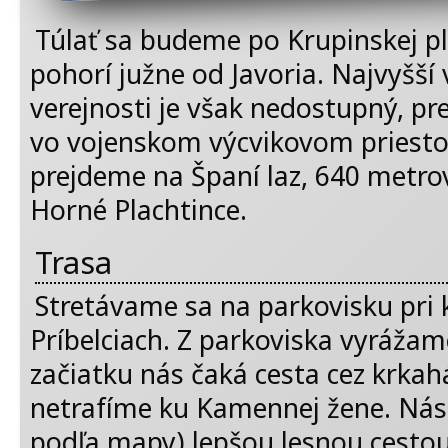
Túlať sa budeme po Krupinskej 
pohorí južne od Javoria. Najvyšší v
verejnosti je však nedostupný, p
vo vojenskom výcvikovom priestor
prejdeme na Španí laz, 640 metro
Horné Plachtince.
Trasa
Stretávame sa na parkovisku pri 
Príbelciach. Z parkoviska vyráža
začiatku nás čaká cesta cez krkah
netrafíme ku Kamennej žene. Nás
podľa mapy) lepšou lesnou cestou 