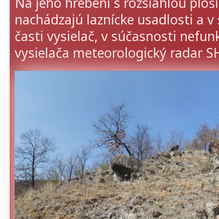
Na jeho hrebeni s rozsiahlou ploš
nachádzajú laznícke usadlosti a v 
časti vysielač, v súčasnosti nefu
vysielača meteorologický radar 