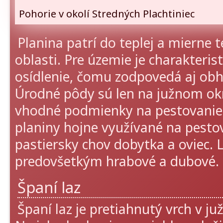
Pohorie v okolí Stredných Plachtiniec
Planina patrí do teplej a mierne t
oblasti. Pre územie je charakterist
osídlenie, čomu zodpovedá aj ob
Úrodné pôdy sú len na južnom okra
vhodné podmienky na pestovanie v
planiny hojne využívané na pesto
pastiersky chov dobytka a oviec. 
predovšetkým hrabové a dubové.
Španí laz
Španí laz je pretiahnutý vrch v ju