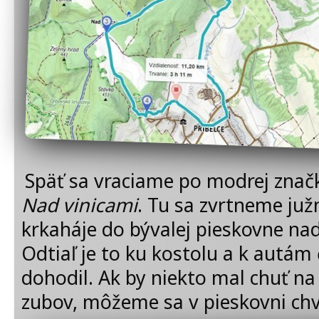
Späť sa vraciame po modrej značk
Nad vinicami
. Tu sa zvrtneme juž
krkaháje do bývalej pieskovne nad
Odtiaľ je to ku kostolu a k autá
dohodil. Ak by niekto mal chuť na
zubov, môžeme sa v pieskovni chví