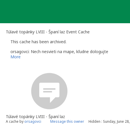
Skip
to
content
Túlavé topánky LVIII - Španí laz Event Cache
This cache has been archived.
orsagovci: Nech nesvieti na mape, kľudne dologujte
More
Túlavé topánky LVIII - Španí laz
A cache by
orsagovci
Message this owner
Hidden : Sunday, June 28