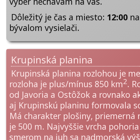
výber nechávam na vás.
Dôležitý je čas a miesto:
12:00
na 
bývalom vysielači.
Krupinská planina
Krupinská planina rozlohou je me
2
rozloha je plus/mínus 850 km
. R
od Javoria a Ostôžok a rovnako ak
aj Krupinskú planinu formovala s
Má charakter plošiny, priemerná
je 500 m. Najvyššie vrcha pohoria
smerom na juh sa nadmorská výšk