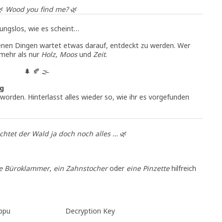
🌿
Wood you find me?
🌿
ungslos, wie es scheint…
nen Dingen wartet etwas darauf, entdeckt zu werden. Wer
 mehr als nur
Holz
,
Moos
und
Zeit
.
🌲 🍂 🌫️
ig
worden. Hinterlasst alles wieder so, wie ihr es vorgefunden
achtet der Wald ja doch noch alles …
🌿
e Büroklammer
,
ein Zahnstocher
oder
eine Pinzette
hilfreich
Qbpu
Decryption Key