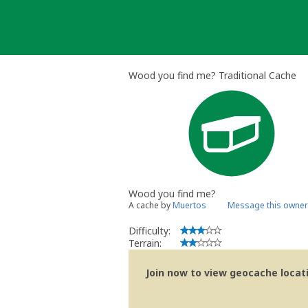
Skip
to
content
Wood you find me? Traditional Cache
Wood you find me?
A cache by
Muertos
Message this owner
Difficulty:
Terrain:
Join now to view geocache locatio