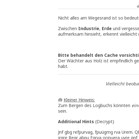
Nicht alles am Wegesrand ist so bedeut
Zwischen
Industrie
,
Erde
und vergesse
aufmerksam hinsieht, erkennt vielleicht
Bitte behandelt den Cache vorsicht
Der Wächter aus Holz ist empfindlich ge
habt.
Vielleicht beob
🧰
Kleiner Hinweis:
Zum Bergen des Logbuchs könnten
ein
sein.
Additional Hints
(
Decrypt
)
Jnf gbg refpurvag, fpuügmg rva Urem. 
jrqre Reqr abpu Fgrva orjnuera uvre qnf