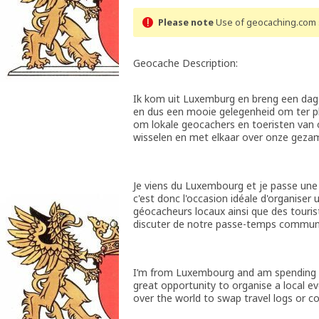
Please note
Use of geocaching.com s
Geocache Description:
Ik kom uit Luxemburg en breng een dag 
en dus een mooie gelegenheid om ter pl
om lokale geocachers en toeristen van 
wisselen en met elkaar over onze gezam
Je viens du Luxembourg et je passe une 
c'est donc l'occasion idéale d'organiser
géocacheurs locaux ainsi que des touri
discuter de notre passe-temps commun
I’m from Luxembourg and am spending a da
great opportunity to organise a local ev
over the world to swap travel logs or c