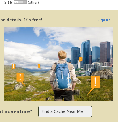
Size:
(other)
n details. It's free!
Sign up
ent adventure?