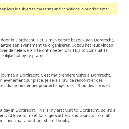
ervices is subject to the terms and conditions
in our disclaimer
.
door in Dordrecht. Het is mijn eerste bezoek aan Dordrecht,
aatse een evenement te organiseren. Ik zou het leuk vinden
over de hele wereld te ontmoeten om TB’s of coins uit te
enlijke hobby te praten.
journée à Dordrecht. C'est ma première visite à Dordrecht,
 un événement sur place. Je serais ravi de rencontrer des
stes du monde entier pour échanger des TB ou des coins et
.
y in Dordrecht. This is my first visit to Dordrecht, so it’s a
ent. I’d love to meet local geocachers and tourists from all
oins and chat about our shared hobby.