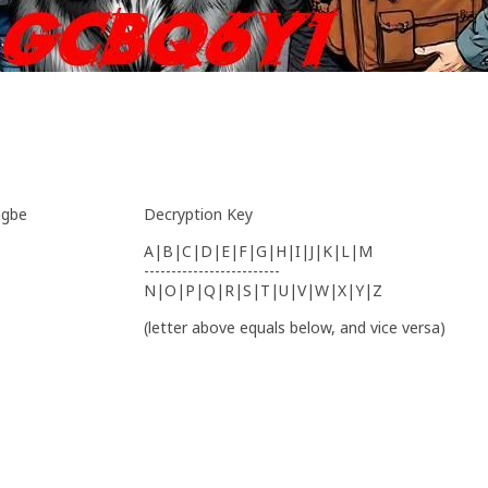
ngbe
Decryption Key
A|B|C|D|E|F|G|H|I|J|K|L|M
-------------------------
N|O|P|Q|R|S|T|U|V|W|X|Y|Z
(letter above equals below, and vice versa)