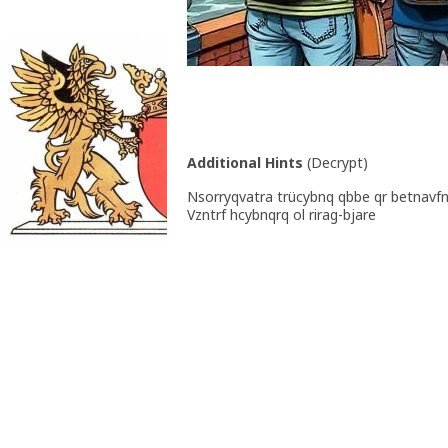
Additional Hints
(
Decrypt
)
Nsorryqvatra trücybnq qbbe qr betnavf
Vzntrf hcybnqrq ol rirag-bjare