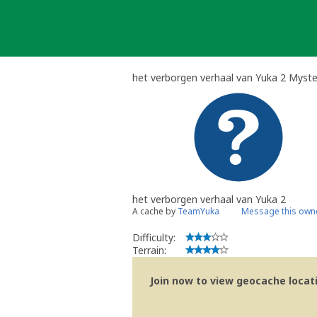
Skip
to
content
het verborgen verhaal van Yuka 2 Myst
het verborgen verhaal van Yuka 2
A cache by
TeamYuka
Message this own
Difficulty:
Terrain:
Join now to view geocache locatio