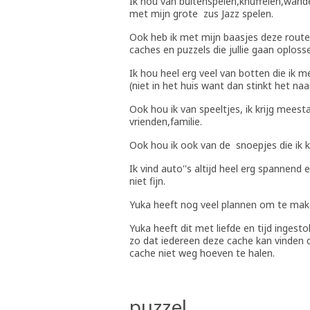
Ik hou van buitenspelen,knuffelen,wande
met mijn grote zus Jazz spelen.
Ook heb ik met mijn baasjes deze route g
caches en puzzels die jullie gaan oploss
Ik hou heel erg veel van botten die ik me
(niet in het huis want dan stinkt het naa
Ook hou ik van speeltjes, ik krijg meest
vrienden,familie.
Ook hou ik ook van de snoepjes die ik kr
Ik vind auto''s altijd heel erg spannend
niet fijn.
Yuka heeft nog veel plannen om te mak
Yuka heeft dit met liefde en tijd ingest
zo dat iedereen deze cache kan vinden 
cache niet weg hoeven te halen.
puzzel