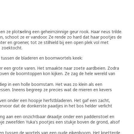
en ze plot
s
eling een geheimzinnige geur rook. Haar neus trilde.
n, schoot ze er vandoor. Ze rende zo hard dat haar pootjes de
r en groener, tot ze stilhield bij een open plek vol met
 zoektocht.
 tussen de bladeren en boomwortels keek:
er een grote varen. Het smaakte naar zoete aardbeien. Zodra
 boven de boomtoppen kon kijken. Ze zag de hele wereld van
 diep in een holle boomstam. Het was zo klein als een
sen. Ineens begreep ze precies wat de mieren en kevers
ven onder een hoopje herfstbladeren. Het gaf een zacht,
 ervoor dat de donkerste paadjes in het bos helder verlicht
hing aan een onzichtbaar d
r
aadje onder een paddenstoel en
pje zweefden Yuka's pootjes een stukje boven de grond, alsof
en tussen de wortels van een oude eikenboom. Het knetterde