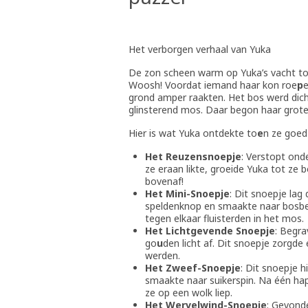
Het verborgen verhaal van Yuka
De zon scheen warm op Yuka’s vacht to
Woosh! Voordat iemand haar kon roe
p
e
grond amper raakten. Het bos werd dichte
glinsterend mos. Daar begon haar grote
Hier is wat Yuka ontdekte to
e
n ze goed
Het Reuzensnoepje
: Verstopt ond
ze eraan likte, groeide Yuka tot ze
bovenaf!
Het Mini-Snoepje
: Dit snoepje lag
speldenknop en smaakte naar bosbes
tegen elkaar fluisterden in het mos.
Het Lichtgevende Snoepje
: Begra
go
u
den licht af. Dit snoepje zorgde
werden.
Het Zweef-Snoepje
: Dit snoepje 
smaakte naar suikerspin. Na één ha
ze op een wolk liep.
Het Wervelwind-Snoepje
: Gevond