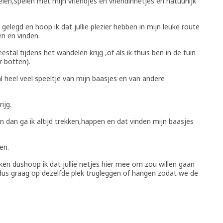
len,spelen met mijn vriendjes en vriendinnetjes en natuurlijk
elegd en hoop ik dat jullie plezier hebben in mijn leuke route
en en vinden.
estal tijdens het wandelen krijg ,of als ik thuis ben in de tuin
r botten).
al heel veel speeltje van mijn baasjes en van andere
ijg.
 en dan ga ik altijd trekken,happen en dat vinden mijn baasjes
en.
oken dushoop ik dat jullie netjes hier mee om zou willen gaan
dus graag op dezelfde plek trugleggen of hangen zodat we de