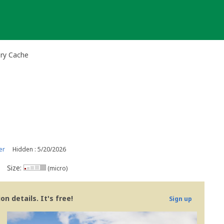
ery Cache
er
Hidden : 5/20/2026
Size:
(micro)
n details. It's free!
Sign up