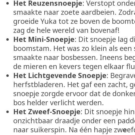
Het Reuzensnoepje
: Verstopt onde
smaakte naar zoete aardbeien. Zodra
groeide Yuka tot ze boven de boomt
zag de hele wereld van bovenaf!
Het Mini-Snoepje
: Dit snoepje lag d
boomstam. Het was zo klein als een
smaakte naar bosbessen. Ineens beg
de mieren en kevers tegen elkaar flu
Het Lichtgevende Snoepje
: Begrav
herfstbladeren. Het gaf een zacht, go
snoepje zorgde ervoor dat de donker
bos helder verlicht werden.
Het Zweef-Snoepje
: Dit snoepje hi
onzichtbaar draadje onder een pad
naar suikerspin. Na één hapje zw
e
ef