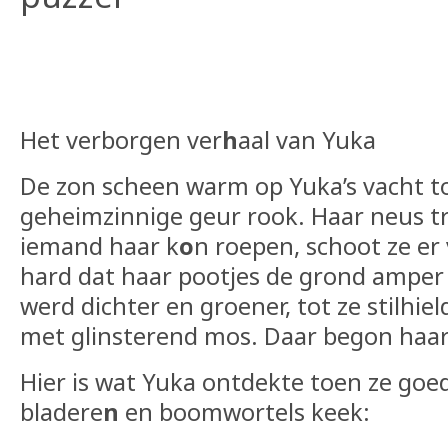
Het verborgen ver
​​​​h
aal van Yuka
De zon scheen warm op Yuka’s vacht to
geheimzinnige geur rook. Haar neus t
iemand haar k
o
n roepen, schoot ze er
hard dat haar pootjes de grond amper
werd dichter en groener, tot ze stilhiel
met glinsterend mos. Daar begon haar
Hier is wat Yuka ontdekte toen ze goe
bladere
n
en boomwortels keek: