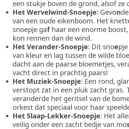
een stukje boven de grond, alsof ze 
Het Wervelwind-Snoepje
: Gevo
n
de
van een oude eikenboom. Het knette
snoepje ga
f
haar een enorme boost, 
kon rennen dan de wind.
Het Verander-Snoepje
: Dit sno
e
pje
van kleur en lag tussen de wilde bl
dacht aan de paarse bloemetjes, ve
vacht direct in prachtig paars!
Het Muziek-Snoepje
: Een rond, gla
verstopt zat in een pluk zacht gras.
veranderde het geritsel van de bome
orkest dat speciaal voor haar speeld
Het Slaap-Lekker-Snoepje
: Het all
veilig onder een zacht bedje van mo