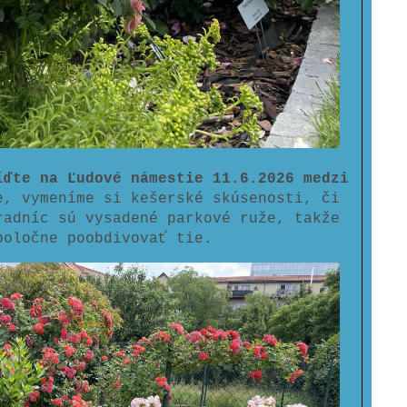
íďte na Ľudové námestie 11.6.2026 medzi
e, vymeníme si kešerské skúsenosti, či
radníc sú vysadené parkové ruže, takže
poločne poobdivovať tie.