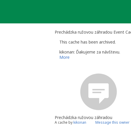
Skip
to
content
Prechádzka ružovou záhradou Event Ca
This cache has been archived.
kikonan: Ďakujeme za návštevu.
More
Prechádzka ružovou záhradou
A cache by
kikonan
Message this owner