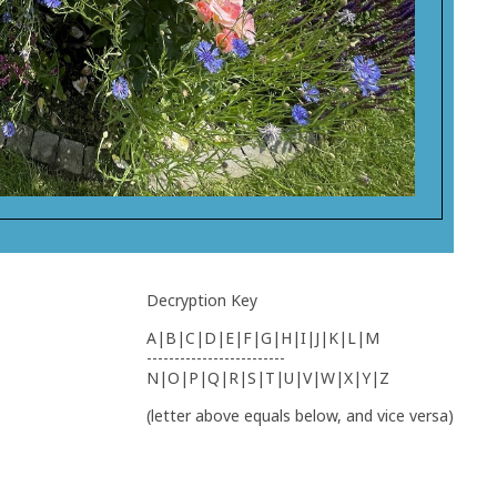
Decryption Key
A|B|C|D|E|F|G|H|I|J|K|L|M
-------------------------
N|O|P|Q|R|S|T|U|V|W|X|Y|Z
(letter above equals below, and vice versa)