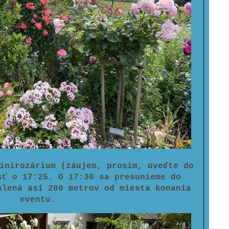
inirozárium (záujem, prosím, uveďte do
sť o 17:25. O 17:30 sa presunieme do
alená asi 200 metrov od miesta konania
eventu.