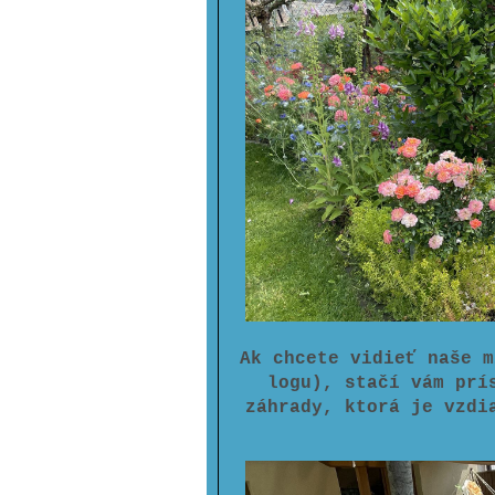
Ak chcete vidieť naše m
logu), stačí vám prí
záhrady, ktorá je vzdi