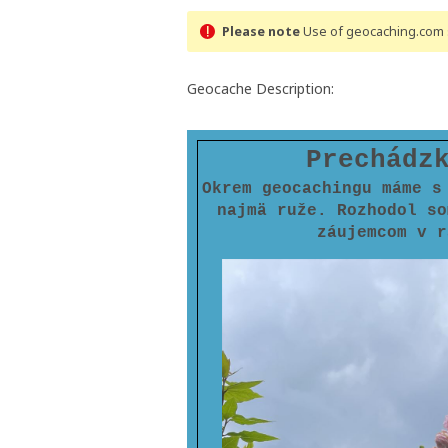
Please note
Use of geocaching.com s
Geocache Description:
Prechádz
Okrem geocachingu máme s
najmä ruže. Rozhodol so
záujemcom v r