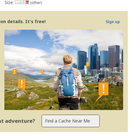
Size:
(other)
n details. It's free!
Sign up
ent adventure?