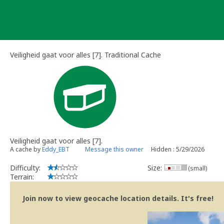
Skip
to
content
Veiligheid gaat voor alles [7]. Traditional Cache
Veiligheid gaat voor alles [7].
A cache by
Eddy_EBT
Message this owner
Hidden : 5/29/2026
Difficulty:
Size:
(small)
Terrain:
Join now to view geocache location details. It's free!