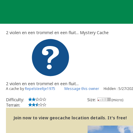
Skip
to
content
2 violen en een trommel en een fluit... Mystery Cache
2 violen en een trommel en een fluit...
A cache by
Repelsteeltje1975
Message this owner
Hidden : 5/27/20
Difficulty:
Size:
(micro)
Terrain:
Join now to view geocache location details. It's free!