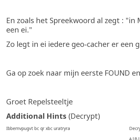
En zoals het Spreekwoord al zegt : "in 
een ei."
Zo legt in ei iedere geo-cacher er een g
Ga op zoek naar mijn eerste FOUND en
Groet Repelsteeltje
Additional Hints
(
Decrypt
)
Ibbemvpugvt bc qr xbc uratryra
Decr
A|B|