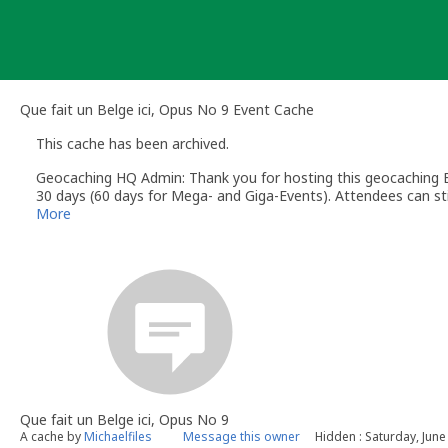
Skip
to
content
Que fait un Belge ici, Opus No 9 Event Cache
This cache has been archived.
Geocaching HQ Admin: Thank you for hosting this geocaching E
30 days (60 days for Mega- and Giga-Events). Attendees can stil
More
Que fait un Belge ici, Opus No 9
A cache by
Michaelfiles
Message this owner
Hidden : Saturday, June