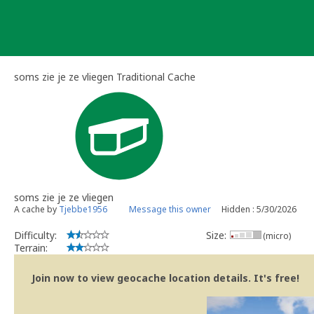
Skip
to
content
soms zie je ze vliegen Traditional Cache
soms zie je ze vliegen
A cache by
Tjebbe1956
Message this owner
Hidden : 5/30/2026
Difficulty:
Size:
(micro)
Terrain:
Join now to view geocache location details. It's free!