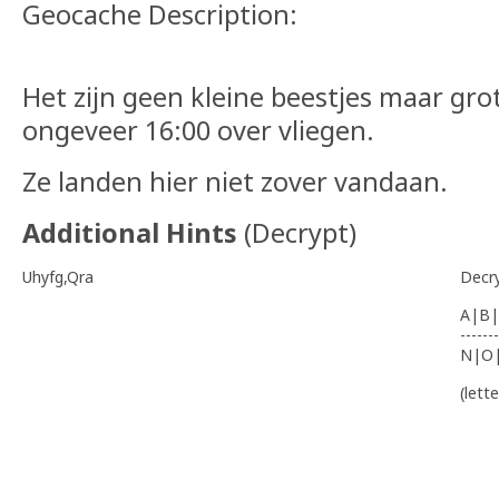
Geocache Description:
Het zijn geen kleine beestjes maar grot
ongeveer 16:00 over vliegen.
Ze landen hier niet zover vandaan.
Additional Hints
(
Decrypt
)
Uhyfg,Qra
Decr
A|B|
-------
N|O
(lett