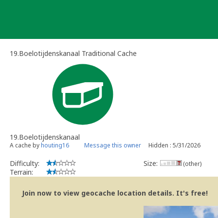
Skip
to
content
19.Boelotijdenskanaal Traditional Cache
19.Boelotijdenskanaal
A cache by
houting16
Message this owner
Hidden : 5/31/2026
Difficulty:
Size:
(other)
Terrain:
Join now to view geocache location details. It's free!