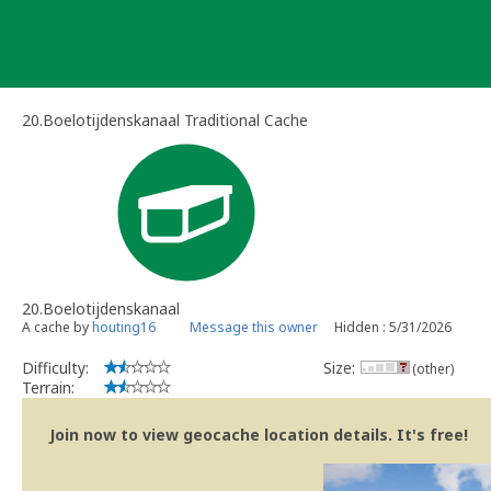
Skip
to
content
20.Boelotijdenskanaal Traditional Cache
20.Boelotijdenskanaal
A cache by
houting16
Message this owner
Hidden : 5/31/2026
Difficulty:
Size:
(other)
Terrain:
Join now to view geocache location details. It's free!