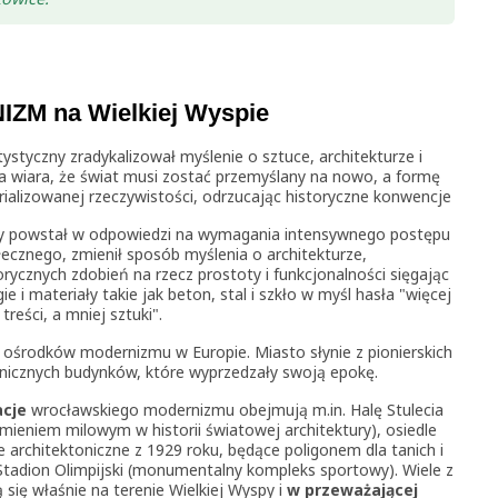
ZM na Wielkiej Wyspie
tystyczny zradykalizował myślenie o sztuce, architekturze i
a wiara, że
świat musi zostać przemyślany na nowo, a formę
ializowanej rzeczywistości, odrzucając historyczne konwencje
óry powstał w odpowiedzi na wymagania intensywnego postępu
ecznego, zmienił sposób myślenia o architekturze,
rycznych zdobień na rzecz prostoty i funkcjonalności sięgając
i materiały takie jak beton, stal i szkło w myśl hasła "więcej
treści, a mniej sztuki".
 ośrodków modernizmu w Europie. Miasto słynie z pionierskich
onicznych budynków, które wyprzedzały swoją epokę.
acje
wrocławskiego modernizmu obejmują m.in. Halę Stulecia
amieniem milowym w historii światowej architektury), osiedle
rchitektoniczne z 1929 roku, będące poligonem dla tanich i
tadion Olimpijski (monumentalny kompleks sportowy). Wiele z
się właśnie na terenie Wielkiej Wyspy i
w
przeważającej