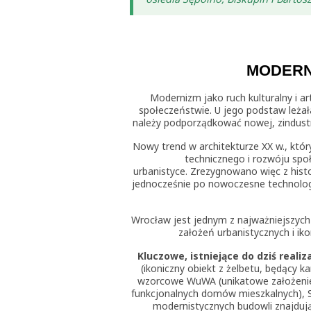
MODERNI
Modernizm jako ruch kulturalny i ar
społeczeństwie. U jego podstaw leżał
należy podporządkować nowej, zindustr
Nowy trend w architekturze XX w., kt
technicznego i rozwóju społ
urbanistyce. Zrezygnowano więc z histo
jednocześnie po nowoczesne technologie 
Wrocław jest jednym z najważniejszych
założeń urbanistycznych i ik
Kluczowe, istniejące do dziś realiz
(ikoniczny obiekt z żelbetu, będący k
wzorcowe WuWA (unikatowe założenie a
funkcjonalnych domów mieszkalnych), S
modernistycznych budowli znajdują 