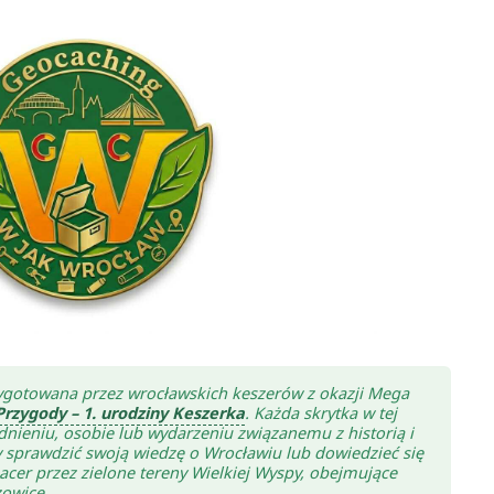
zygotowana przez wrocławskich keszerów z okazji Mega
Przygody – 1. urodziny Keszerka
. Każda skrytka w tej
dnieniu, osobie lub wydarzeniu związanemu z historią i
y sprawdzić swoją wiedzę o Wrocławiu lub dowiedzieć się
er przez zielone tereny Wielkiej Wyspy, obejmujące
zowice.