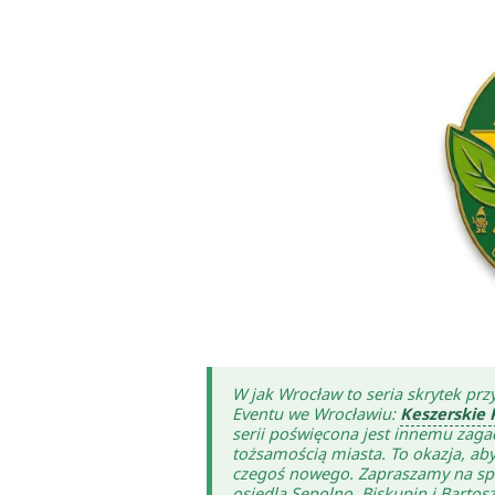
W jak Wrocław to seria skrytek pr
Eventu we Wrocławiu:
Keszerskie 
serii poświęcona jest innemu zaga
tożsamością miasta. To okazja, ab
czegoś nowego. Zapraszamy na spac
osiedla Sępolno, Biskupin i Bartos