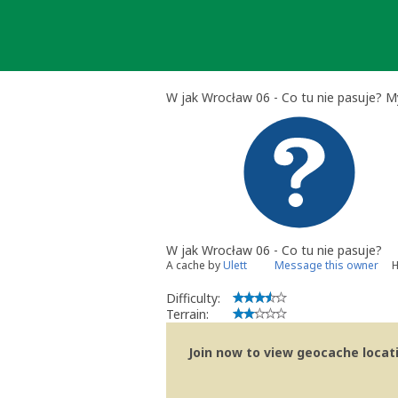
Skip
to
content
W jak Wrocław 06 - Co tu nie pasuje? 
W jak Wrocław 06 - Co tu nie pasuje?
A cache by
Ulett
Message this owner
H
Difficulty:
Terrain:
Join now to view geocache locatio