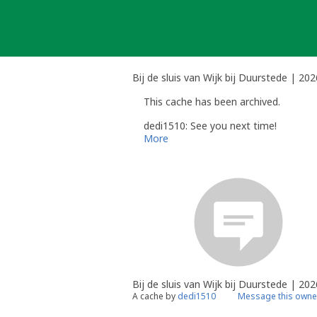
Skip
to
content
Bij de sluis van Wijk bij Duurstede | 2
This cache has been archived.
dedi1510: See you next time!
More
Bij de sluis van Wijk bij Duurstede | 20
A cache by
dedi1510
Message this owne