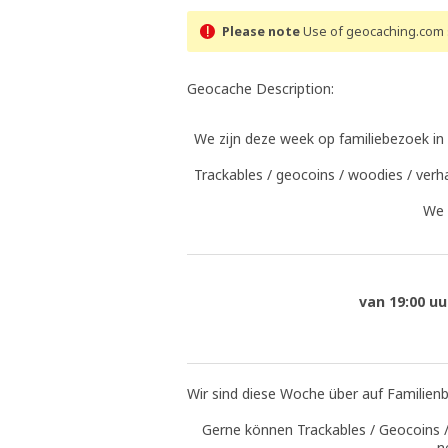
Please note
Use of geocaching.com s
Geocache Description:
We zijn deze week op familiebezoek in
Trackables / geocoins / woodies / verh
We k
van 19:00 uu
Wir sind diese Woche über auf Familien
Gerne können Trackables / Geocoins 
n