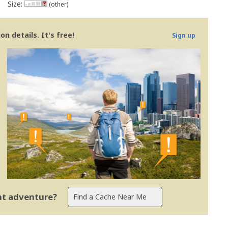
Size:
(other)
n details. It's free!
Sign up
ent adventure?