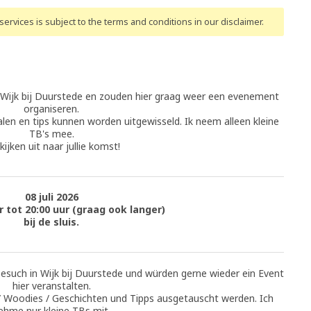
ervices is subject to the terms and conditions
in our disclaimer
.
 Wijk bij Duurstede en zouden hier graag weer een evenement
organiseren.
alen en tips kunnen worden uitgewisseld. Ik neem alleen kleine
TB's mee.
ijken uit naar jullie komst!
08 juli 2026
r tot 20:00 uur (graag ook langer)
bij de sluis.
besuch in Wijk bij Duurstede und würden gerne wieder ein Event
hier veranstalten.
/ Woodies / Geschichten und Tipps ausgetauscht werden. Ich
ehme nur kleine TBs mit.