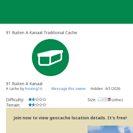
Skip
to
content
91 Ruiten A Kanaal Traditional Cache
91 Ruiten A Kanaal
A cache by
houting16
Message this owner
Hidden : 6/1/2026
Difficulty:
Size:
(other)
Terrain:
Join now to view geocache location details. It's free!