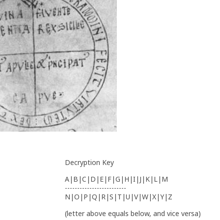
Decryption Key
A|B|C|D|E|F|G|H|I|J|K|L|M
-------------------------
N|O|P|Q|R|S|T|U|V|W|X|Y|Z
(letter above equals below, and vice versa)