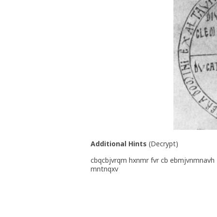
Additional Hints
(
Decrypt
)
cbqcbjvrqm hxnmr fvr cb ebmjvnmnavh
mntnqxv