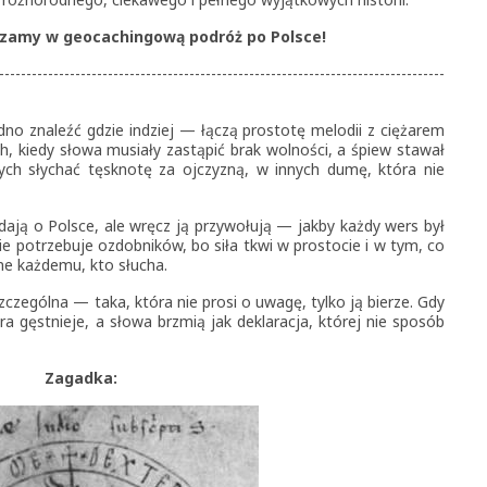
zamy w geocachingową podróż po Polsce!
----------------------------------------------------------------------------------
udno znaleźć gdzie indziej — łączą prostotę melodii z ciężarem
ch, kiedy słowa musiały zastąpić brak wolności, a śpiew stawał
ych słychać tęsknotę za ojczyzną, w innych dumę, która nie
adają o Polsce, ale wręcz ją przywołują — jakby każdy wers był
nie potrzebuje ozdobników, bo siła tkwi w prostocie i w tym, co
ne każdemu, kto słucha.
zczególna — taka, która nie prosi o uwagę, tylko ją bierze. Gdy
ra gęstnieje, a słowa brzmią jak deklaracja, której nie sposób
Zagadka: