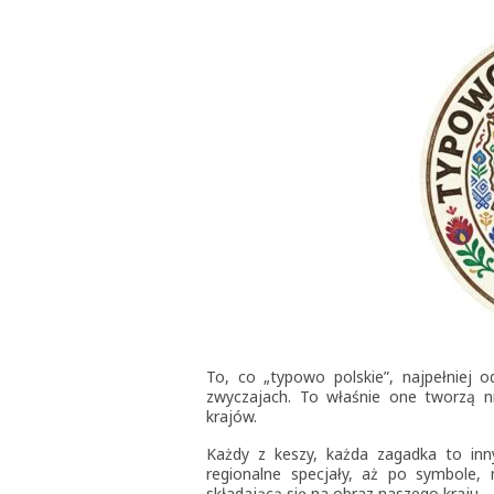
To, co „typowo polskie”, najpełniej o
zwyczajach. To właśnie one tworzą nie
krajów.
Każdy z keszy, każda zagadka to inny 
regionalne specjały, aż po symbole,
składającą się na obraz naszego kraju 