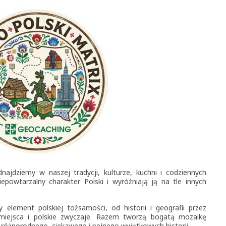
dnajdziemy w naszej tradycji, kulturze, kuchni i codziennych
powtarzalny charakter Polski i wyróżniają ją na tle innych
element polskiej tożsamości, od historii i geografii przez
 miejsca i polskie zwyczaje. Razem tworzą bogatą mozaikę
– różnorodnego, ciekawego i pełnego wyjątkowych historii.