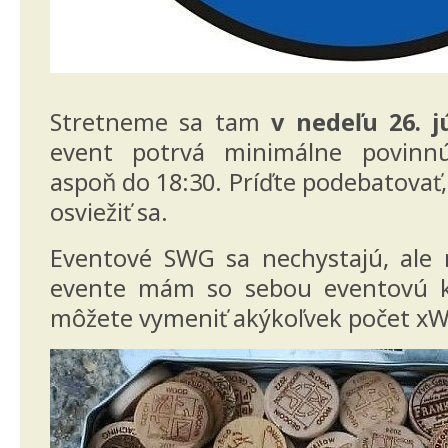
Stretneme sa tam
v nedeľu 26. j
event potrvá minimálne povinnú
aspoň do 18:30. Príďte podebatovať,
osviežiť sa.
Eventové SWG sa nechystajú, al
evente mám so sebou eventovú kr
môžete vymeniť akýkoľvek počet x