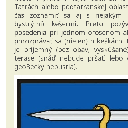
Tatrách alebo podtatranskej oblasti
čas zoznámiť sa aj s nejakými 
bystrými) kešermi. Preto pozý
posedenia pri jednom orosenom ale
porozprávať sa (nielen) o keškách
je príjemný (bez obáv, vyskúšané
terase (snáď nebude pršať, lebo
geoBecky nepustia).