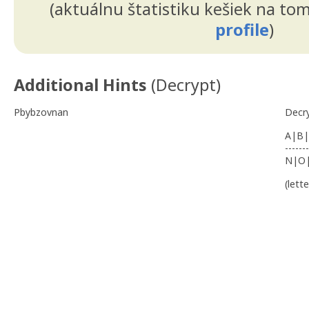
(aktuálnu štatistiku kešiek na to
profile
)
Additional Hints
(
Decrypt
)
Pbybzovnan
Decr
A|B|
-------
N|O
(lett