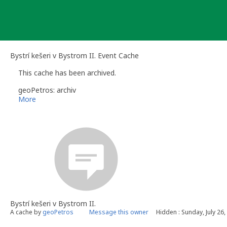
Skip
to
content
Bystrí kešeri v Bystrom II. Event Cache
This cache has been archived.
geoPetros: archiv
More
Bystrí kešeri v Bystrom II.
A cache by
geoPetros
Message this owner
Hidden : Sunday, July 26,