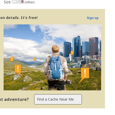
Size:
(other)
n details. It's free!
Sign up
ent adventure?