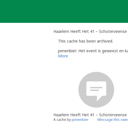
Skip
to
content
Haarlem Heeft Het 41 – Schoterveense
This cache has been archived.
penenbier: Het event is geweest en ka
More
Haarlem Heeft Het 41 – Schoterveense
A cache by
penenbier
Message this own