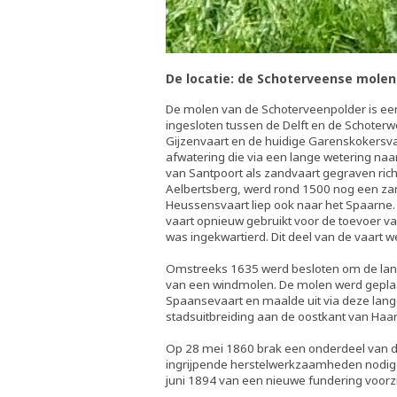
De locatie: de Schoterveense molen
De molen van de Schoterveenpolder is e
ingesloten tussen de Delft en de Schoterwe
Gijzenvaart en de huidige Garenskokersva
afwatering die via een lange wetering naar
van Santpoort als zandvaart gegraven rich
Aelbertsberg, werd rond 1500 nog een zan
Heussensvaart liep ook naar het Spaarne. 
vaart opnieuw gebruikt voor de toevoer v
was ingekwartierd. Dit deel van de vaart 
Omstreeks 1635 werd besloten om de lan
van een windmolen. De molen werd geplaat
Spaansevaart en maalde uit via deze lan
stadsuitbreiding aan de oostkant van Haa
Op 28 mei 1860 brak een onderdeel van de
ingrijpende herstelwerkzaamheden nodig 
juni 1894 van een nieuwe fundering voorz