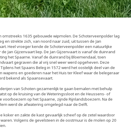
en omstreeks 1635 gebouwde wipmolen. De Schoterveenpolder lag
g en strekte zich, van noord naar zuid, uit tussen de Jan
art. Heel vroeger kende de Schoterveenpolder een natuurlijke
 de Jan Gijzenvaart liep. De Jan Gijzenvaart is vanaf de duinrand
ting het Spaarne. Vanaf de duinrand bij Bloemendaal, toen
dvaart gegraven die al vrij snel weer werd opgeheven. Deze
Tijdens het Spaans Beleg in 1572 werd het oostelijk deel van de
an wapens en goederen naar het Huis ter Kleef waar de belegeraar
werd bekend als Spaansevaart.
derijen van Schoten gezamenlijk te gaan bemalen met behulp
st op de kruising van de Weteringssloot en de Heussens- of
ge voorboezem op het Spaarne, zijnde Rijnlandsboezem. Na de
rlem werd de afwatering omgelegd naar de Delft.
 koker en zakte de kast gevaarlijk scheef op de zetel waardoor
waren. Volgens de gevelsteen in de oostmuur is de molen op 20
ien.