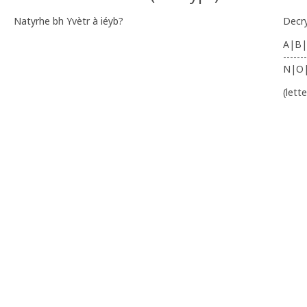
Natyrhe bh Yvètr à iéyb?
Decr
A|B|
-------
N|O
(lett