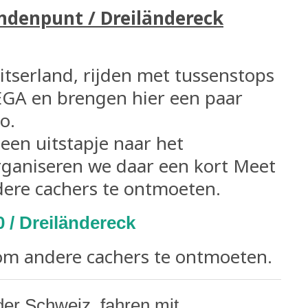
ndenpunt / Dreiländereck
tserland, rijden met tussenstops
EGA en brengen hier een paar
o.
en uitstapje naar het
ganiseren we daar een kort Meet
ere cachers te ontmoeten.
30 / Dreiländereck
 om andere cachers te ontmoeten.
r Schweiz, fahren mit