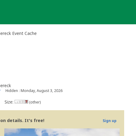
dereck Event Cache
dereck
r
Hidden : Monday, August 3, 2026
Size:
(other)
n details. It's free!
Sign up