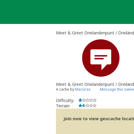
Skip
to
content
Meet & Greet Drielandenpunt / Dreilän
Meet & Greet Drielandenpunt / Dreilän
A cache by
MacGras
Message this owne
Difficulty:
Terrain:
Join now to view geocache locatio