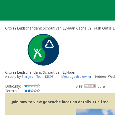
Skip
to
content
Cito in Leidschendam: Schout van Eyklaan Cache In Trash Out® 
Cito in Leidschendam: Schout van Eyklaan
A cache by
Biertje en Team KIS98
Message this owner
Hidden : Wedn
Difficulty:
Size:
(other)
Terrain:
Join now to view geocache location details. It's free!