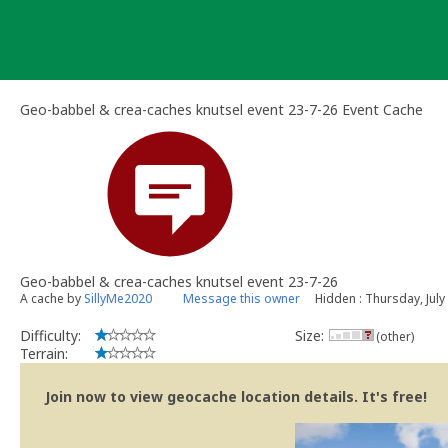
Skip
to
content
Geo-babbel & crea-caches knutsel event 23-7-26 Event Cache
Geo-babbel & crea-caches knutsel event 23-7-26
A cache by
SillyMe2020
Message this owner
Hidden : Thursday, July
Difficulty:
Size:
(other)
Terrain:
Join now to view geocache location details. It's free!