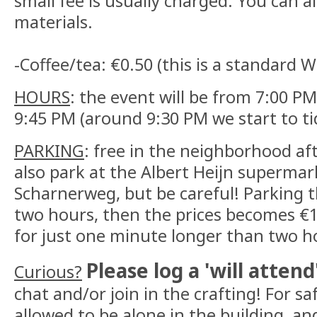
small fee is usually charged. You can 
materials.
-Coffee/tea: €0.50 (this is a standard 
HOURS
: the event will be from 7:00 P
9:45 PM (around 9:30 PM we start to t
PARKING
: free in the neighborhood af
also park at the Albert Heijn supermar
Scharnerweg, but be careful! Parking th
two hours, then the prices becomes €1
for just one minute longer than two ho
Please log a 'will attend
Curious?
chat and/or join in the crafting! For s
allowed to be alone in the building, an