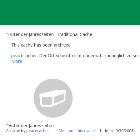
Skip
to
content
"Hüter der Jahreszeiten" Traditional Cache
This cache has been archived.
peacecacher: Der Ort scheint nicht dauerhaft zugänglich zu sein.
More
"Hüter der Jahreszeiten"
A cache by
peacecacher
Message this owner
Hidden : 9/30/2006