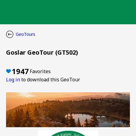
GeoTours
Goslar GeoTour (GT502)
1947
Favorites
Log in
to download this GeoTour