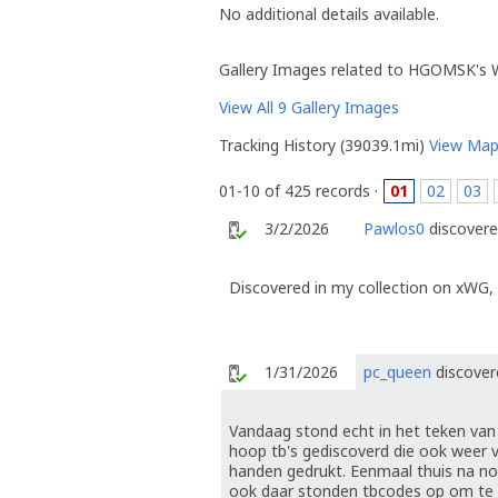
No additional details available.
Gallery Images related to HGOMSK's
View All 9 Gallery Images
Tracking History (39039.1mi)
View Ma
01-10 of 425 records ·
01
02
03
3/2/2026
Pawlos0
discovere
Discovered in my collection on xWG,
1/31/2026
pc_queen
discover
Vandaag stond echt in het teken va
hoop tb's gediscoverd die ook weer v
handen gedrukt. Eenmaal thuis na no
ook daar stonden tbcodes op om te 