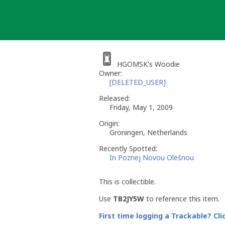
Skip
to
content
HGOMSK's Woodie
Owner:
[DELETED_USER]
Released:
Friday, May 1, 2009
Origin:
Groningen, Netherlands
Recently Spotted:
In Poznej Novou Olešnou
This is collectible.
Use
TB2JY5W
to reference this item.
First time logging a Trackable? Cli