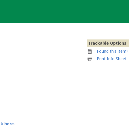
Trackable Options
Found this item? 
Printable
Print Info Sheet
information
sheet
to
attach
to
HGOMSK's
Woodie
ck here.