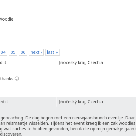
 Woodie
p
04
05
06
next ›
last »
d it
Jihočeský kraj, Czechia
 thanks 🙂
ed it
Jihočeský kraj, Czechia
n geocaching. De dag begon met een nieuwjaarsbrunch eventje. Daar
an reismaatje wisselden. Tijdens het event kreeg ik een zak woodies 
g wat caches te hebben gevonden, ben ik die op mijn gemakje gaan 
discoveren.