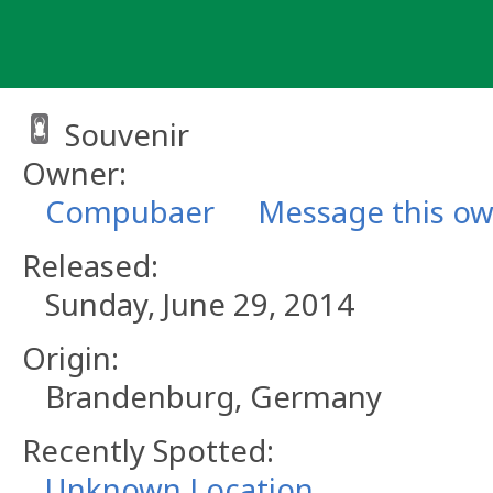
Skip
to
content
Souvenir
Owner:
Compubaer
Message this o
Released:
Sunday, June 29, 2014
Origin:
Brandenburg, Germany
Recently Spotted:
Unknown Location