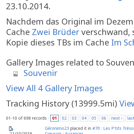
23.10.2014.
Nachdem das Original im Dezem
Cache
Zwei Brüder
verschwand, s
Kopie dieses TBs im Cache
Im Sc
Gallery Images related to Souven
Souvenir
View All 4 Gallery Images
Tracking History (13999.5mi)
Vie
01-10 of 698 records ·
01
02
03
04
05
06
next ›
las
Géronimo23
placed it in
#70 : Les P'tits Tréso
Creusois : Auzances
11/10/2019