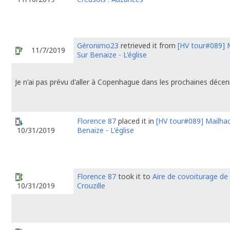
Géronimo23
retrieved it from
[HV tour#089] 
11/7/2019
Sur Benaize - L'église
Je n'ai pas prévu d'aller à Copenhague dans les prochaines décenn
Florence 87
placed it in
[HV tour#089] Mailhac
Benaize - L'église
10/31/2019
Florence 87
took it to
Aire de covoiturage de
Crouzille
10/31/2019