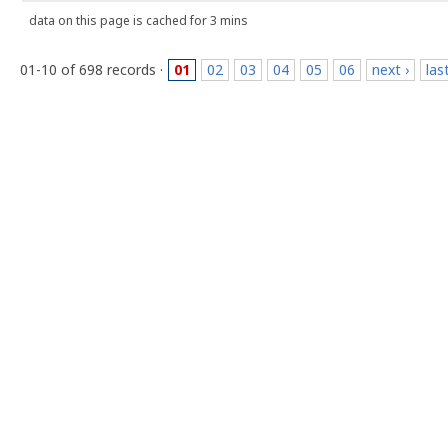
data on this page is cached for 3 mins
01-10 of 698 records ·
01
02
03
04
05
06
next ›
las