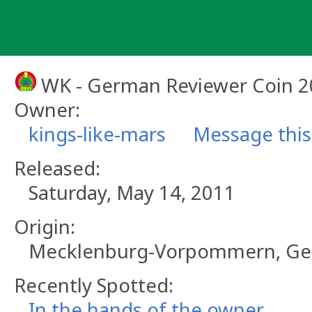
Skip
to
content
WK - German Reviewer Coin 
Owner:
kings-like-mars
Message thi
Released:
Saturday, May 14, 2011
Origin:
Mecklenburg-Vorpommern, G
Recently Spotted:
In the hands of the owner.