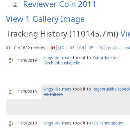
Reviewer Coin 2011
View 1 Gallery Image
Tracking History (110145.7mi)
Vi
01-10 of 832 records ·
01
02
03
04
05
06
next ›
las
kings-like-mars
took it to
Kulturdenkmal
11/9/2019
Siechenhauskapelle
kings-like-mars
took it to
Regenrückhaltebec
11/9/2019
Kalenborn
11/9/2019
kings-like-mars
took it to
Oh Tannenbaum