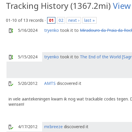
Tracking History (1367.2mi)
View
01-10 of 13 records ·
01
02
next ›
last »
5/16/2024
tryenko
took it to
Miradouro da Praia da Roc
5/15/2024
tryenko
took it to
The End of the World [Sagr
5/20/2012
AMTS
discovered it
in vele aantekeningen kwam ik nog wat trackable codes tegen. D
wensen!
4/17/2012
mr.breeze
discovered it