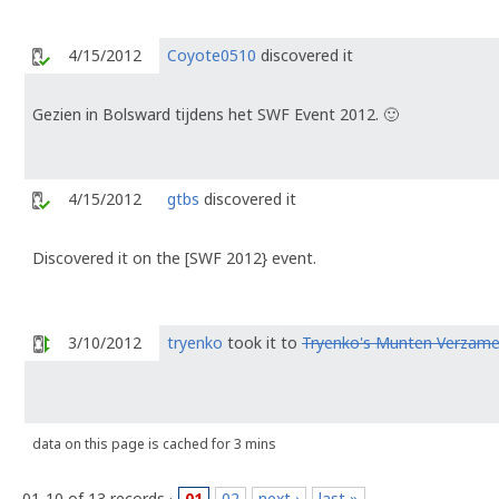
4/15/2012
Coyote0510
discovered it
Gezien in Bolsward tijdens het SWF Event 2012. 🙂
4/15/2012
gtbs
discovered it
Discovered it on the [SWF 2012} event.
3/10/2012
tryenko
took it to
Tryenko's Munten Verzame
data on this page is cached for 3 mins
01-10 of 13 records ·
01
02
next ›
last »