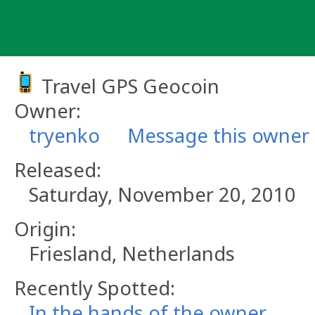
Skip
to
content
Travel GPS Geocoin
Owner:
tryenko
Message this owner
Released:
Saturday, November 20, 2010
Origin:
Friesland, Netherlands
Recently Spotted:
In the hands of the owner.