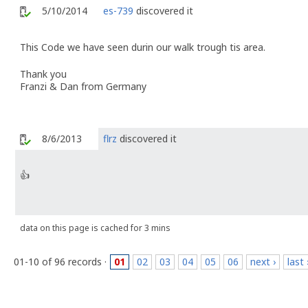
5/10/2014
es-739
discovered it
This Code we have seen durin our walk trough tis area.
Thank you
Franzi & Dan from Germany
8/6/2013
flrz
discovered it
👍
data on this page is cached for 3 mins
01-10 of 96 records ·
01
02
03
04
05
06
next ›
last 