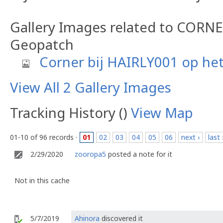
Gallery Images related to COR
Geopatch
Corner bij HAIRLY001 op he
View All 2 Gallery Images
Tracking History ()
View Map
01-10 of 96 records ·
01
02
03
04
05
06
next ›
last 
2/29/2020
zooropa5
posted a note for it
Not in this cache
5/7/2019
Ahinora
discovered it