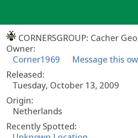
Skip
to
content
CORNERSGROUP: Cacher Geo
Owner:
Corner1969
Message this o
Released:
Tuesday, October 13, 2009
Origin:
Netherlands
Recently Spotted:
Unknown Location