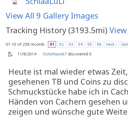
"SchlaaLuLi"
View All 9 Gallery Images
Tracking History (3193.5mi)
View
01-10 of 258 records ·
01
02
03
04
05
06
next ›
las
11/8/2014
Osterhase67
discovered it
Heute ist mal wieder etwas Zeit, 
gesehenen TB und Coins zu disco
Schmuckstücke habe ich in Cach
Händen von Cachern gesehen un
zeigen und wünsche gute Weiter