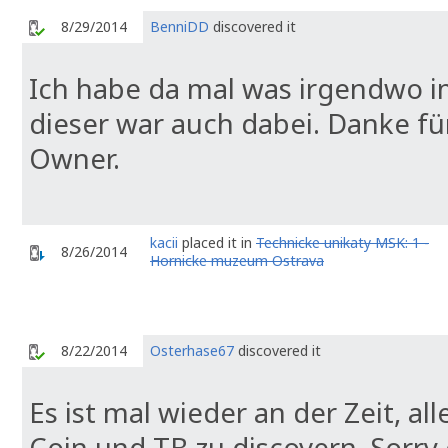
8/29/2014
BenniDD
discovered it
Ich habe da mal was irgendwo i
dieser war auch dabei. Danke fü
Owner.
kacii
placed it in
Technicke unikaty MSK: 1 -
8/26/2014
Hornicke muzeum Ostrava
8/22/2014
Osterhase67
discovered it
Es ist mal wieder an der Zeit, al
Coin und TB zu discovern. Sorry