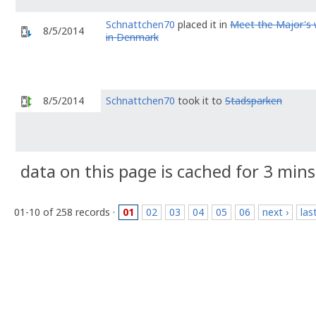
Schnattchen70
placed it in
Meet the Major's 
8/5/2014
in Denmark
8/5/2014
Schnattchen70
took it to
Stadsparken
data on this page is cached for 3 mins
01-10 of 258 records ·
01
02
03
04
05
06
next ›
las