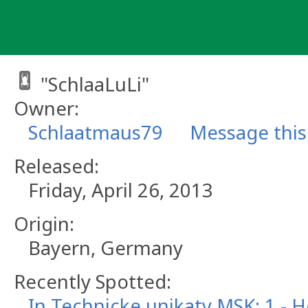
Skip
to
content
"SchlaaLuLi"
Owner:
Schlaatmaus79
Message thi
Released:
Friday, April 26, 2013
Origin:
Bayern, Germany
Recently Spotted:
In Technicke unikaty MSK: 1 -