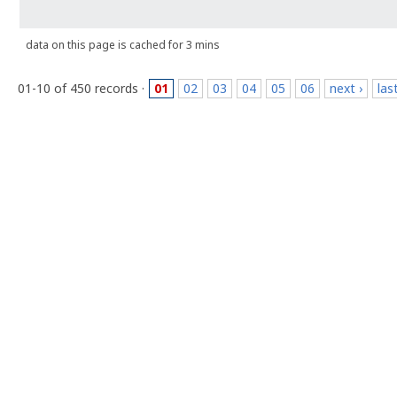
data on this page is cached for 3 mins
01-10 of 450 records ·
01
02
03
04
05
06
next ›
las