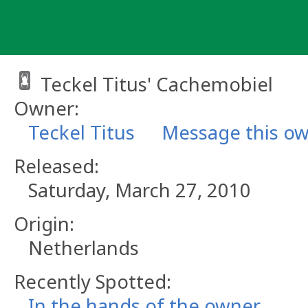
Skip
to
content
Teckel Titus' Cachemobiel
Owner:
Teckel Titus
Message this o
Released:
Saturday, March 27, 2010
Origin:
Netherlands
Recently Spotted:
In the hands of the owner.