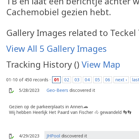
TB en laat een berichtje achter w
Cachemobiel gezien hebt.
Gallery Images related to Teckel
View All 5 Gallery Images
Tracking History ()
View Map
01-10 of 450 records ·
01
02
03
04
05
06
next ›
las
5/28/2023
Geo-Beers
discovered it
Gezien op de parkeerplaats in Annen.🚗
Wij hebben Heerlijk Het Paard van Fischer 🐴 gewandeld 👣👣
4/29/2023
JHPool
discovered it