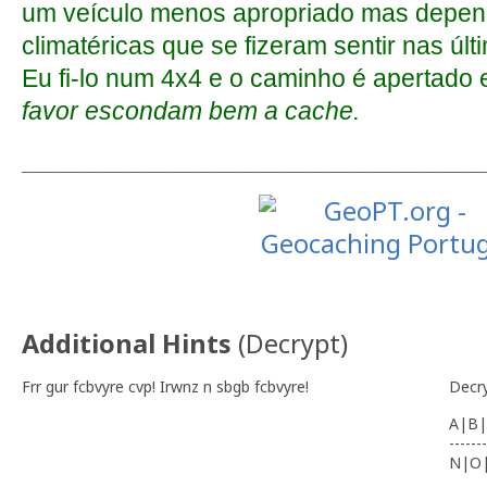
um veículo menos apropriado mas depen
climatéricas que se fizeram sentir nas ú
Eu fi-lo num 4x4 e o caminho é apertado 
favor escondam bem a cache.
________________________________
Additional Hints
(
Decrypt
)
Frr gur fcbvyre cvp! Irwnz n sbgb fcbvyre!
Decr
A|B|
-------
N|O