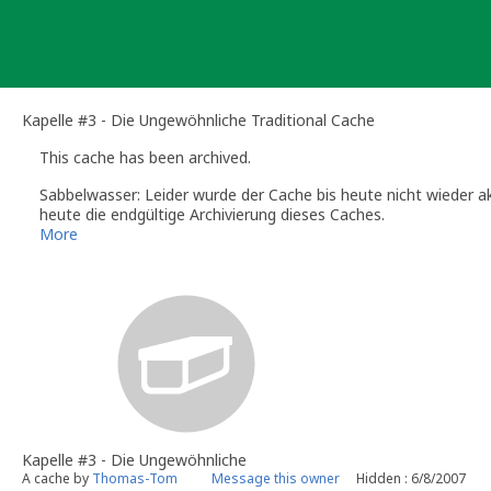
Skip
to
content
Kapelle #3 - Die Ungewöhnliche Traditional Cache
This cache has been archived.
Sabbelwasser: Leider wurde der Cache bis heute nicht wieder a
heute die endgültige Archivierung dieses Caches.
Wenn du an dieser Stelle wieder einen Cache platzieren möchtes
More
Denke bitte daran eventuellen Geomüll (Cachebehälter, Zwisc
Danke und Gruß,
Sabbelwasser
Volunteer Reviewer for Geocaching.com
Kapelle #3 - Die Ungewöhnliche
A cache by
Thomas-Tom
Message this owner
Hidden : 6/8/2007