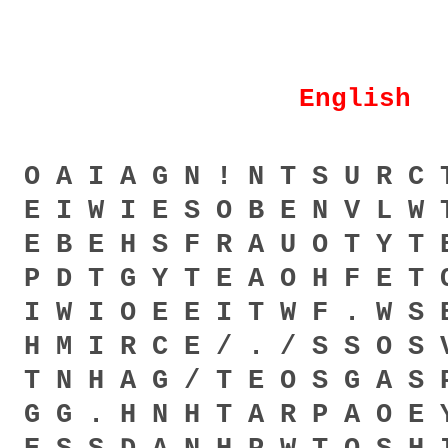
English
O A I A G N ! N T S U R C 
E I W I E S O B E N V L W 
E B E H S F R A U O T Y T 
P D T G Y T E A O H F E T 
I W I O E E I T W F . W S 
H M I R C E / . / S S O S 
T N H A G / T E O S G A S 
G G . H N H T A R P A O E 