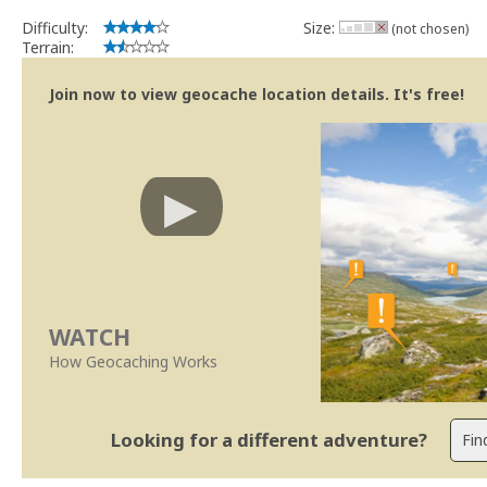
implicações que as guidelines actuais indicam.
Difficulty:
Size:
(not chosen)
Se no local existe algum container, por favor recolha-o a fim de 
Terrain:
Obrigado
[b] btreviewer [/b]
Join now to view geocache location details. It's free!
Geocaching.com Volunteer Cache Reviewer
[url=http://support.groundspeak.com/index.php?pg=kb.page&id=77]
WATCH
How Geocaching Works
Looking for a different adventure?