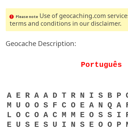
Use of geocaching.com services
Please note
terms and conditions
in our disclaimer
.
Geocache Description:
Português
A E R A A D T R N I S B P 
M U O O S F C O E A N Q A 
L O C O A C M M E O S S I 
E U S E S U I N S E O O P 