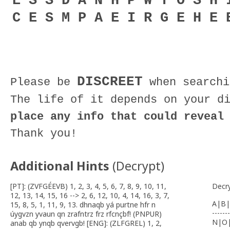
E S S D A N H P W T O S H 
C E S M P A E I R G E H E 
DISCREET
Please be
when searchi
The life of it depends on your d
place any info that could reveal
Thank you!
Additional Hints
(
Decrypt
)
[PT]: (ZVFGÉEVB) 1, 2, 3, 4, 5, 6, 7, 8, 9, 10, 11,
Decr
12, 13, 14, 15, 16 --> 2, 6, 12, 10, 4, 14, 16, 3, 7,
A|B|
15, 8, 5, 1, 11, 9, 13. dhnaqb yá purtne hfr n
-------
úygvzn yvaun qn zrafntrz frz rfcnçbf! (PNPUR)
N|O
anab qb ynqb qvervgb! [ENG]: (ZLFGREL) 1, 2,