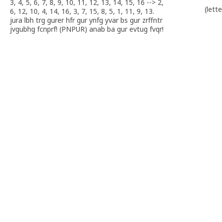
3, 4, 5, 6, 7, 8, 9, 10, 11, 12, 13, 14, 15, 16 --> 2,
(lett
6, 12, 10, 4, 14, 16, 3, 7, 15, 8, 5, 1, 11, 9, 13.
jura lbh trg gurer hfr gur ynfg yvar bs gur zrffntr
jvgubhg fcnprf! (PNPUR) anab ba gur evtug fvqr!