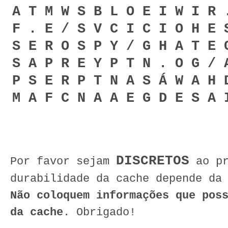
A T M W S B L O E I W I R 
F . E / S V C I C I O H E 
S E R O S P Y / G H A T E 
S A P R E Y P T N . O G / 
P S E R P T N A S Á W A H 
M A F C N A A E G D E S A 
DISCRETOS
Por favor sejam
ao pr
durabilidade da cache depende da
Não coloquem informações que pos
da cache
. Obrigado!