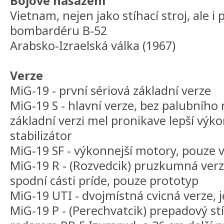
Bojové nasazení
Vietnam, nejen jako stíhací stroj, ale i
bombardéru B-52
Arabsko-Izraelská válka (1967)
Verze
MiG-19 - první sériová základní verze
MiG-19 S - hlavní verze, bez palubního 
základní verzi mel pronikave lepší výk
stabilizátor
MiG-19 SF - výkonnejší motory, pouze v
MiG-19 R - (Rozvedcik) pruzkumná ver
spodní cásti príde, pouze prototyp
MiG-19 UTI - dvojmístná cvicná verze, j
MiG-19 P - (Perechvatcik) prepadový st