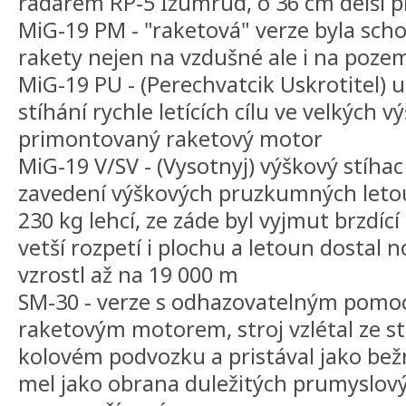
radarem RP-5 Izumrud, o 36 cm delší p
MiG-19 PM - "raketová" verze byla sch
rakety nejen na vzdušné ale i na pozem
MiG-19 PU - (Perechvatcik Uskrotitel)
stíhání rychle letících cílu ve velkých 
primontovaný raketový motor
MiG-19 V/SV - (Vysotnyj) výškový stíhac
zavedení výškových pruzkumných leto
230 kg lehcí, ze záde byl vyjmut brzdící
vetší rozpetí i plochu a letoun dostal
vzrostl až na 19 000 m
SM-30 - verze s odhazovatelným pomo
raketovým motorem, stroj vzlétal ze s
kolovém podvozku a pristával jako bežn
mel jako obrana duležitých prumyslový