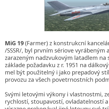
MiG 19
(Farmer) z konstrukcní kancelá
/SSSR/, byl prvním sériove vyrábeným 
zarazeným nadzvukovým latadlem na sv
základe požadavku z r. 1951 na dálkový 
mel být použitelný i jako prepadový st
provozu za všech povetrnostních pod
Svými letovými výkony i vlastnostmi, 
rychlostí, stoupavostí, ovladatelností
výrazne prekonával jiné letouny své tr