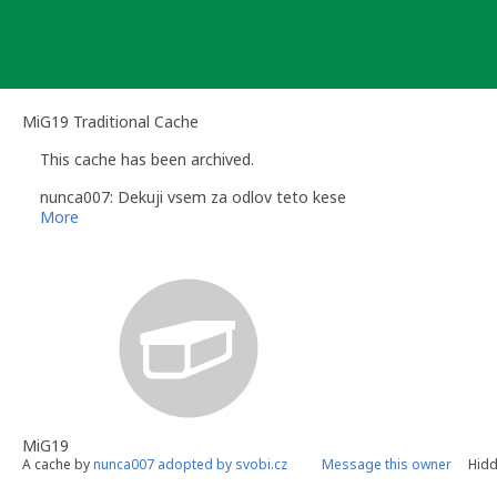
Skip
to
content
MiG19 Traditional Cache
This cache has been archived.
nunca007: Dekuji vsem za odlov teto kese
More
MiG19
A cache by
nunca007 adopted by svobi.cz
Message this owner
Hidd