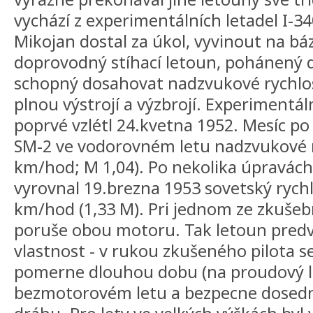
vychází z experimentálních letadel I-340
Mikojan dostal za úkol, vyvinout na bá
doprovodný stíhací letoun, pohánený
schopný dosahovat nadzvukové rychlos
plnou výstrojí a výzbrojí. Experimentál
poprvé vzlétl 24.kvetna 1952. Mesíc po
SM-2 ve vodorovném letu nadzvukové ry
km/hod; M 1,04). Po nekolika úpravách
vyrovnal 19.brezna 1953 sovetský rychl
km/hod (1,33 M). Pri jednom ze zkušebn
poruše obou motoru. Tak letoun predve
vlastnost - v rukou zkušeného pilota s
pomerne dlouhou dobu (na proudový l
bezmotorovém letu a bezpecne dosedn