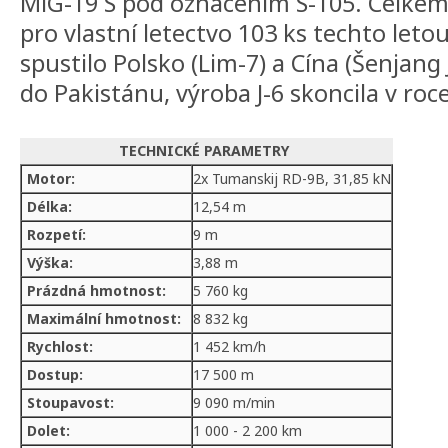
MiG-19 S pod oznacením S-105. Celkem
pro vlastní letectvo 103 ks techto leto
spustilo Polsko (Lim-7) a Cína (Šenjang 
do Pakistánu, výroba J-6 skoncila v roc
TECHNICKÉ PARAMETRY
Motor:
2x Tumanskij RD-9B, 31,85 kN
Délka:
12,54 m
Rozpetí:
9 m
Výška:
3,88 m
Prázdná hmotnost:
5 760 kg
Maximální hmotnost:
8 832 kg
Rychlost:
1 452 km/h
Dostup:
17 500 m
Stoupavost:
9 090 m/min
Dolet:
1 000 - 2 200 km