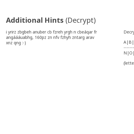
Additional Hints
(
Decrypt
)
i yrirz zbgbeh anuber cb fzreh yrgh n cbeáqar fr
Decr
angáááuabhg, 160pz zn nfv fzhyh zntarg arav
A|B|
xnz qng :-)
-------
N|O
(lett