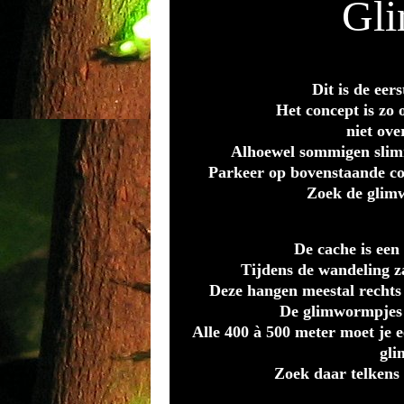
Gl
Dit is de eer
Het concept is zo 
niet ove
Alhoewel sommigen slimm
Parkeer op bovenstaande coö
Zoek de glimw
De cache is een
Tijdens de wandeling z
Deze hangen meestal rechts
De glimwormpjes 
Alle 400 à 500 meter moet je 
gli
Zoek daar telkens