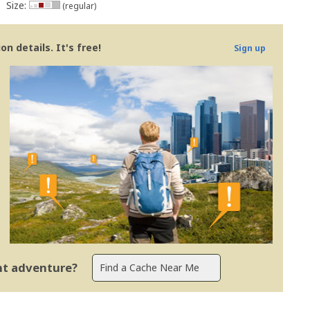
Size:
(regular)
n details. It's free!
Sign up
ent adventure?