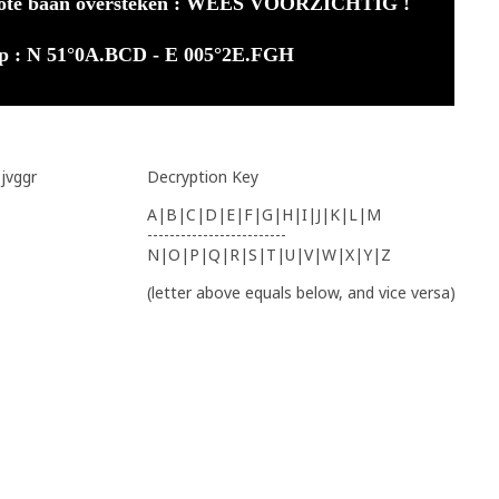
rote baan oversteken : WEES VOORZICHTIG !
 op : N 51°0A.BCD - E 005°2E.FGH
 jvggr
Decryption Key
A|B|C|D|E|F|G|H|I|J|K|L|M
-------------------------
N|O|P|Q|R|S|T|U|V|W|X|Y|Z
(letter above equals below, and vice versa)