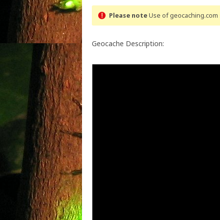
Please note
Use of geocaching.com s
Geocache Description: