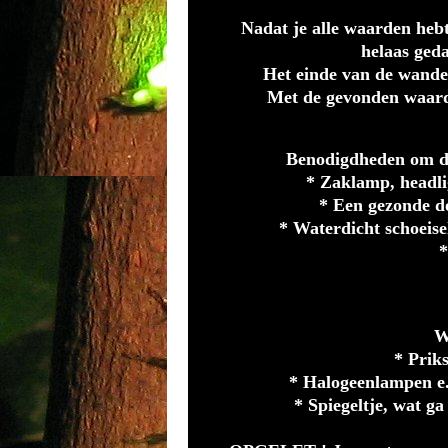
Nadat je alle waarden heb
helaas ged
Het einde van de wande
Met de gevonden waarde
Benodigdheden om de
* Zaklamp, headlig
* Een gezonde do
* Waterdicht schoeisel
*
W
* Priks
* Halogeenlampen e.d
* Spiegeltje, wat ga