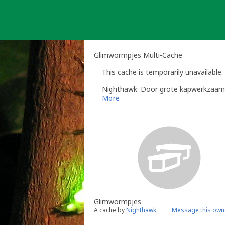
Skip
to
content
Glimwormpjes Multi-Cache
This cache is temporarily unavailable.
Nighthawk: Door grote kapwerkzaamh
More
Glimwormpjes
A cache by
Nighthawk
Message this own