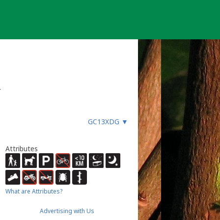
…
GC13XDG
▼
Attributes
What are Attributes?
Advertising with Us