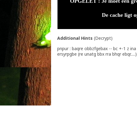
OPGELET ! Je moet een g
De cache ligt
Additional Hints
(
Decrypt
)
pnpur : baqre obbzfgebax -- bc +-1 z ina
ersyrpgbe (re unatg bbx rra bhqr ebqr.....)