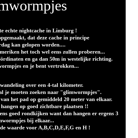
imwormpjes
ste echte nightcache in Limburg !
opgemaakt, dat deze cache in principe
rdag kan gelopen worden....
eriken het toch wel eens zullen proberen...
rdinaten en ga dan 50m in westelijke richting.
ormpjes en je bent vertrokken...
 wandeling over een 4-tal kilometer.
al je moeten zoeken naar "glimwormpjes".
 van het pad op gemiddeld 20 meter van elkaar.
hangen op goed zichtbare plaatsen !!
eens goed rondkijken want dan hangen er ergens 3
mwormpjes bij elkaar...
 de waarde voor A,B,C,D,E,F,G en H !