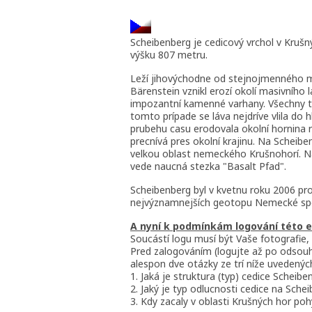
Scheibenberg je cedicový vrchol v Kru
výšku 807 metru.
Leží jihovýchodne od stejnojmenného me
Bärenstein vznikl erozí okolí masivního 
impozantní kamenné varhany. Všechny tri
tomto prípade se láva nejdríve vlila do h
prubehu casu erodovala okolní hornina ry
precnívá pres okolní krajinu. Na Scheibe
velkou oblast nemeckého Krušnohorí. Na
vede naucná stezka "Basalt Pfad".
Scheibenberg byl v kvetnu roku 2006 pr
nejvýznamnejších geotopu Nemecké spol
A nyní k podmínkám logování této e
Soucástí logu musí být Vaše fotografie,
Pred zalogováním (logujte až po odsouh
alespon dve otázky ze trí níže uvedenýc
1. Jaká je struktura (typ) cedice Scheib
2. Jaký je typ odlucnosti cedice na Sche
3. Kdy zacaly v oblasti Krušných hor po