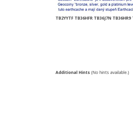
TB2YYTF TB36HFR TB36J7N TB36HR9 
Additional Hints
(
No hints available.
)