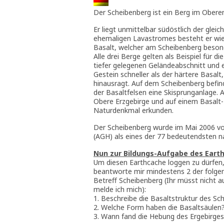
Der Scheibenberg ist ein Berg im Obere
Er liegt unmittelbar südöstlich der glei
ehemaligen Lavastromes besteht er wie
Basalt, welcher am Scheibenberg besond
Alle drei Berge gelten als Beispiel für d
tiefer gelegenen Geländeabschnitt und e
Gestein schneller als der härtere Basal
hinausragt. Auf dem Scheibenberg befin
der Basaltfelsen eine Skisprunganlage.
Obere Erzgebirge und auf einem Basalt-L
Naturdenkmal erkunden.
Der Scheibenberg wurde im Mai 2006 vo
(AGH) als eines der 77 bedeutendsten 
Nun zur Bildungs-Aufgabe des Eart
Um diesen Earthcache loggen zu dürfen, 
beantworte mir mindestens 2 der folgen
Betreff Scheibenberg (Ihr müsst nicht auf
melde ich mich):
1. Beschreibe die Basaltstruktur des Sc
2. Welche Form haben die Basaltsäulen
3. Wann fand die Hebung des Ergebirges