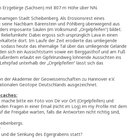
n Erzgebirge (Sachsen) mit 807 m Höhe über NN.
chnamigen Stadt Scheibenberg. Als Erosionsrest eines
 seine Nachbarn Bärenstein und Pöhlberg überwiegend aus
ers imposante Säulen (im Volksmund: „Orgelpfeifen“) bildet.
ie Reliefumkehr. Dabei ergoss sich ursprünglich Lava in einen
rkaltete dort. Im Laufe der Zeit erodierte das umliegende
t, sodass heute das ehemalige Tal über das umliegende Gelände
den sich ein Aussichtsturm sowie ein Berggasthof und am Fuß
 Außerdem erlaubt ein Gipfelrundweg lohnende Aussichten ins
ehrpfad unterhalb der „Orgelpfeifen“ lässt sich das
n der Akademie der Geowissenschaften zu Hannover e.V.
nationalen Geotope Deutschlands ausgezeichnet.
hcaches:
mache bitte ein Foto von Dir vor Ort (Orgelpfeifen) und
den Fragen in einer Email (nicht im Log) im my Profile mit dem
 die Freigabe warten, falls die Antworten nicht richtig sind,
heibenbergs.
?
 und die Senkung des Egergrabens statt?