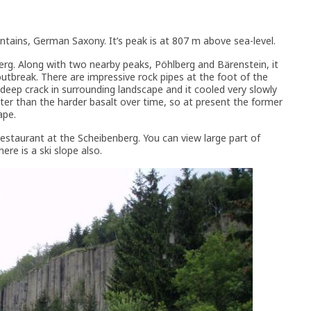
ntains, German Saxony. It’s peak is at 807 m above sea-level.
erg. Along with two nearby peaks, Pöhlberg and Bärenstein, it
outbreak. There are impressive rock pipes at the foot of the
 deep crack in surrounding landscape and it cooled very slowly
ster than the harder basalt over time, so at present the former
ape.
restaurant at the Scheibenberg. You can view large part of
e is a ski slope also.