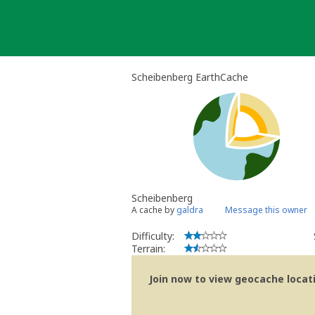
Skip
to
content
Scheibenberg EarthCache
Scheibenberg
A cache by
galdra
Message this owner
Difficulty:
Terrain:
Join now to view geocache locatio