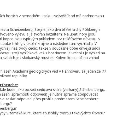
šných horách v nemeckém Sasku. Nejvyšší bod má nadmorskou
sta Scheibenberg. Stejne jako dva blízké vrchy Pöhlberg a
lávového výlevu a je tvoren bazaltem. Na úpatí hory jsou
 kopce jsou typickým príkladem tzv. reliéfového návratu. V
luboké trhliny v okolní krajine a následne tam vychladla. V
chleji než tvrdý cedic, takže v soucasné dobe drívejší údolí
nbergu stojí vyhlídková vež s hostincem. Z vrcholu je výhled na
 svazích je i skokanský mustek. Kolem kopce až na vrchol
ohlášen Akademií geologických ved v Hannoveru za jeden ze 77
kové republiky.
rthcache:
 kde bude jako pozadí cedicová skála (varhany) Scheibenbergu.
lasení správnosti odpovedí) je nutné správne zodpovedet
h a zaslat odpovedi přes profil s predmetem Scheibenberg:
enbergu?
ibenbergu?
hyby v zemské kure, které zpusobily tvorbu takovýchto útvaru?