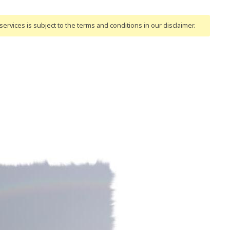
ervices is subject to the terms and conditions
in our disclaimer
.