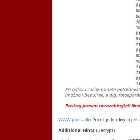
01
00
00
10
10
01
01
11
01
00
10
11
11
01
11
Pri odlovu cache budete potrebovat 
(možno i bez sirek) a dig. fotoaparát
Prístroj prosím nerozebírejte!! Nen
WWW pocítadlo
Pocet jednotlivých prís
Additional Hints
(
Decrypt
)