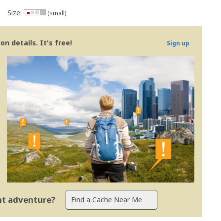
Size:
(small)
n details. It's free!
Sign up
ent adventure?