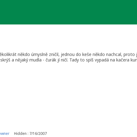
ěkolikrát někdo úmyslně zničil, jednou do keše někdo nachcal, proto js
skrýš a nějaký mudla - čurák jí ničí. Tady to spíš vypadá na kačera ku
né Pofidérní se skoro nic nestalo, jen nefunguje .... Finálka odcizena
 uplně jiném místě a založit Pofidérní Revival .... ještě musím počk
srat toho kdo vás porazil .... Díky všem za přízeň téhle tak trochu "jin
owner
Hidden : 7/16/2007