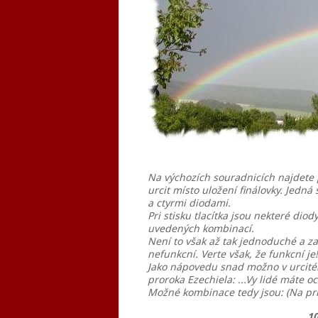
Na výchozích souradnicích najdete 
urcit místo uložení finálovky. Jedná
a ctyrmi diodami.
Pri stisku tlacítka jsou nekteré diody
uvedených kombinací.
Není to však až tak jednoduché a za
nefunkcní. Verte však, že funkcní je!
Jako nápovedu snad možno v urcité
proroka Ezechiela: ...
Vy lidé máte oc
Možné kombinace tedy jsou: (Na príst
10