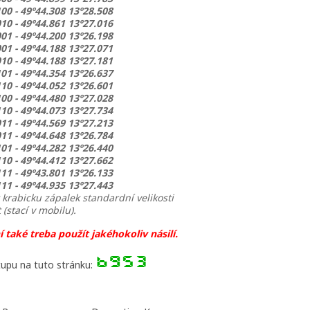
00 - 49º44.308 13º28.508
10 - 49º44.861 13º27.016
01 - 49º44.200 13º26.198
01 - 49º44.188 13º27.071
10 - 49º44.188 13º27.181
01 - 49º44.354 13º26.637
10 - 49º44.052 13º26.601
00 - 49º44.480 13º27.028
10 - 49º44.073 13º27.734
11 - 49º44.569 13º27.213
11 - 49º44.648 13º26.784
01 - 49º44.282 13º26.440
10 - 49º44.412 13º27.662
11 - 49º43.801 13º26.133
11 - 49º44.935 13º27.443
krabicku zápalek standardní velikosti
 (stací v mobilu).
í také treba použít jakéhokoliv násilí.
tupu na tuto stránku: