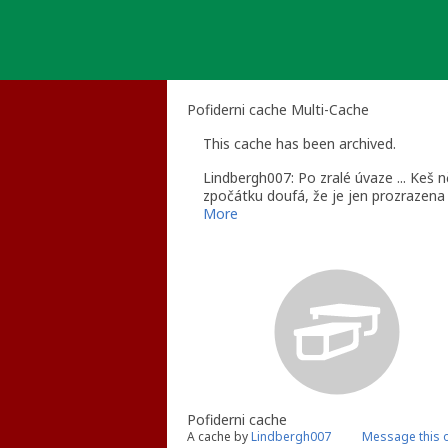
Skip
to
content
Pofiderni cache Multi-Cache
This cache has been archived.
Lindbergh007: Po zralé úvaze ... Keš n
zpočátku doufá, že je jen prozrazena 
pohozena cestou, obal rozdupán, samot
More
Jsem na 90% rozhodnutý keš obnovit na
pohasne.
PS: Není důležité vyhrát, ale pouze na
L7
Pofiderni cache
A cache by
Lindbergh007
Message this 