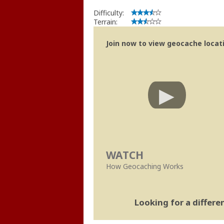
Difficulty:
Terrain:
Join now to view geocache locatio
WATCH
How Geocaching Works
Looking for a differ