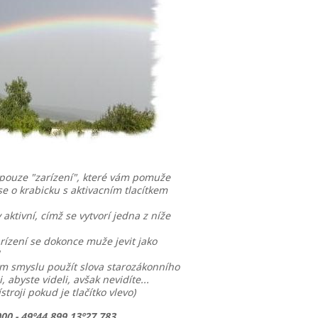
pouze "zarízení", které vám pomuže
 se o krabicku s aktivacním tlacítkem
 aktivní, címž se vytvorí jedna z níže
rízení se dokonce muže jevit jako
m smyslu použít slova starozákonního
i, abyste videli, avšak nevidíte
...
roji pokud je tlačítko vlevo)
00 - 49º44.899 13º27.783