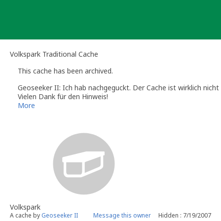
Skip
to
content
Volkspark Traditional Cache
This cache has been archived.
Geoseeker II: Ich hab nachgeguckt. Der Cache ist wirklich nicht
Vielen Dank für den Hinweis!
The cache is not available. [V]
More
Geoseeker
Volkspark
A cache by
Geoseeker II
Message this owner
Hidden : 7/19/2007