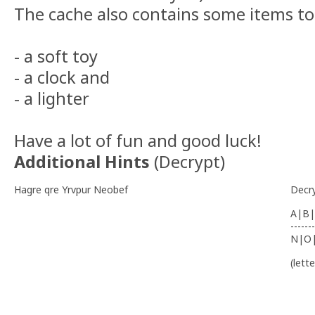
The cache also contains some items t
- a soft toy
- a clock and
- a lighter
Have a lot of fun and good luck!
Additional Hints
(
Decrypt
)
Hagre qre Yrvpur Neobef
Decr
A|B|
-------
N|O
(lett