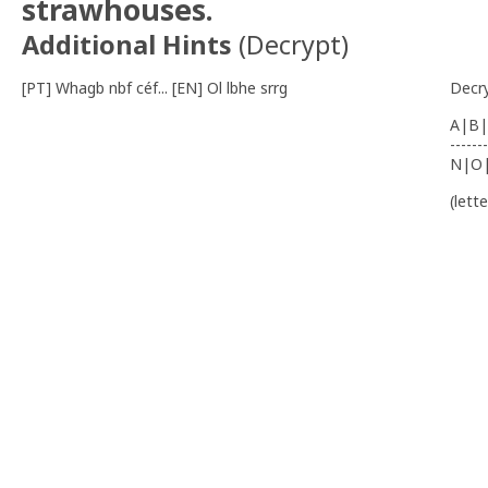
strawhouses.
Additional Hints
(
Decrypt
)
[PT] Whagb nbf céf... [EN] Ol lbhe srrg
Decr
A|B|
-------
N|O
(lett