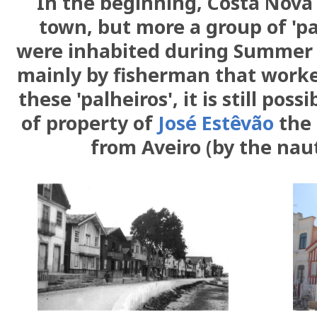
In the beginning, Costa Nova 
town, but more a group of 'pa
were inhabited during Summer
mainly by fisherman that worke
these 'palheiros', it is still poss
of property of
José Estêvão
the 
from Aveiro (by the naut