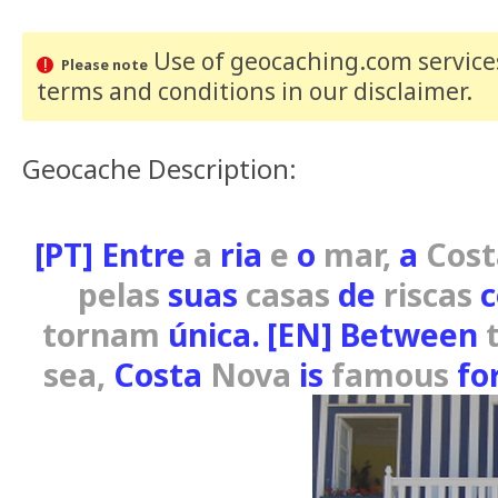
Use of geocaching.com services
Please note
terms and conditions
in our disclaimer
.
Geocache Description:
[PT] Entre
a
ria
e
o
mar,
a
Cost
pelas
suas
casas
de
riscas
c
tornam
única.
[EN] Between
sea,
Costa
Nova
is
famous
fo