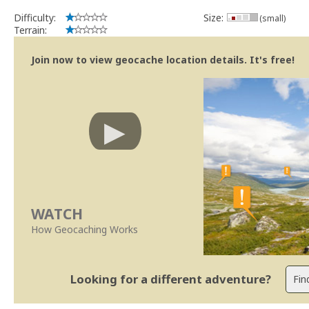
Abraço e obrigado,
Difficulty:
Size:
(small)
SUp3rFM
Terrain:
Geocaching.com Volunteer Cache Reviewer para Portugal.
Join now to view geocache location details. It's free!
WATCH
How Geocaching Works
Looking for a different adventure?