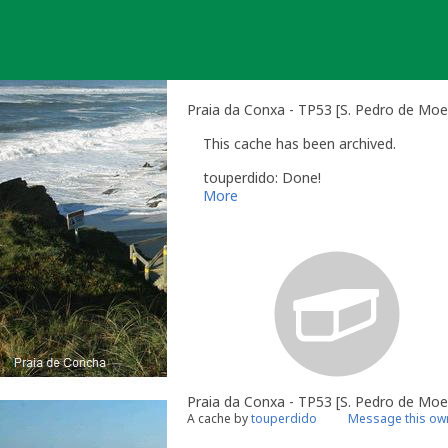
Skip
to
content
Praia da Conxa - TP53 [S. Pedro de Moel
This cache has been archived.
touperdido: Done!
More
Praia da Conxa - TP53 [S. Pedro de Moe
A cache by
touperdido
Message this ow