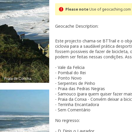
Please note
Use of geocaching.com s
Geocache Description:
Este projecto chama-se BTTrail e o obje
ciclovia para a saudável prática despor
fossem possiveis de fazer de biciclet
podem ser feitas nessas condições. Assi
- Vale da Felicia
- Pombal do Rei
- Ponto Novo
- Serpentes de Pinho
- Praia das Pedras Negras
- Samouco (para quem quiser fazer mai
- Praia da Conxa - Convém deixar a bicic
- Terrinha Encantadora
- Sem Comentário
No regresso:
- D. Dinis o Lavrador