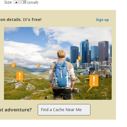
Size:
(small)
n details. It's free!
Sign up
ent adventure?