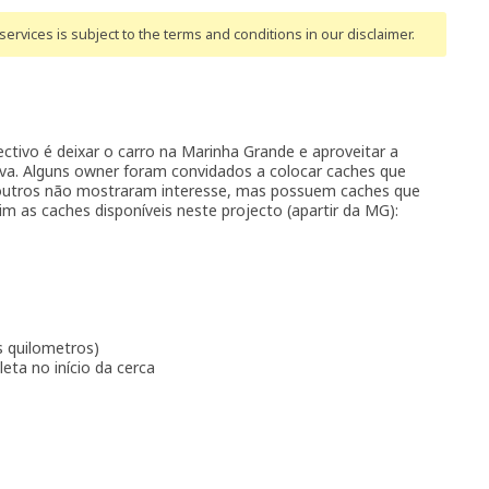
ervices is subject to the terms and conditions
in our disclaimer
.
ctivo é deixar o carro na Marinha Grande e aproveitar a
tiva. Alguns owner foram convidados a colocar caches que
a, outros não mostraram interesse, mas possuem caches que
m as caches disponíveis neste projecto (apartir da MG):
s quilometros)
leta no início da cerca