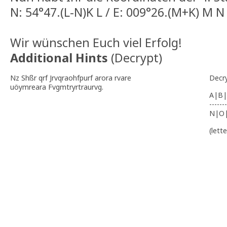
N: 54°47.(L-N)K L / E: 009°26.(M+K) M N
Wir wünschen Euch viel Erfolg!
Additional Hints
(
Decrypt
)
Nz Shßr qrf Jrvqraohfpurf arora rvare
Decr
uöymreara Fvgmtryrtraurvg.
A|B|
-------
N|O
(lett