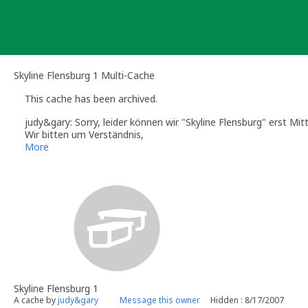
Skip
to
content
Skyline Flensburg 1 Multi-Cache
This cache has been archived.
judy&gary: Sorry, leider können wir "Skyline Flensburg" erst Mit
Wir bitten um Verständnis,
judy&gary
More
Skyline Flensburg 1
A cache by
judy&gary
Message this owner
Hidden : 8/17/2007